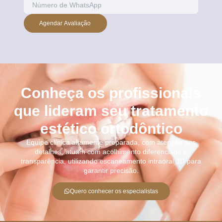
Agendar Avaliação
Conheça os profissionais
que lideram seu tratamento
estético ortodôntico
Equipe clínica altamente preparada, com atenção aos
detalhes, atuam com acolhimento diferenciado e
transparência, utilizando escaneamento intraoral 3D para
garantir precisão.
Quero conhecer os especialistas