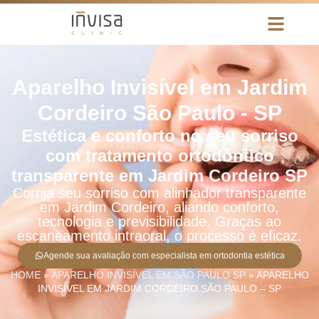
Aparelho Invisível em Jardim
Cordeiro São Paulo - SP
Estética e conforto no seu sorriso
com tratamento ortodôntico
transparente em Jardim Cordeiro SP
Corrija seu sorriso com alinhador transparente
em Jardim Cordeiro, aliando conforto,
tecnologia e previsibilidade. Graças ao
escaneamento intraoral, o processo é eficaz.
Agende sua avaliação com especialista em ortodontia estética
HOME
»
APARELHO INVISÍVEL EM SÃO PAULO SP
»
APARELHO
INVISÍVEL EM JARDIM CORDEIRO SÃO PAULO – SP