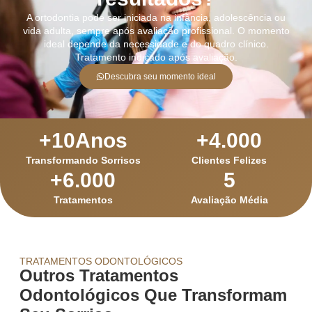
A ortodontia pode ser iniciada na infância, adolescência ou
vida adulta, sempre após avaliação profissional. O momento
ideal depende da necessidade e do quadro clínico.
Tratamento indicado após avaliação.
Descubra seu momento ideal
+
10
Anos
+
4.000
Transformando Sorrisos
Clientes Felizes
+
6.000
5
Tratamentos
Avaliação Média
TRATAMENTOS ODONTOLÓGICOS
Outros Tratamentos
Odontológicos Que Transformam