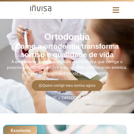
Ortodontia
Como a ortodontia transforma
sorriso e qualidade de vida
A
ortodontia
é a especialidade odontológica que corrige o
posicionamento dos dentes e da mordida, melhorando estética,
função mastigatória e saúde bucal completa.
Quero corrigir meu sorriso agora
HOME
»
ORTODONTIA
Excelente