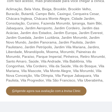
com fácil acesso, mais praticidade para você chegar à clínica.
Aclimação
,
Bela Vista,
Bixiga,
Brooklin,
Brooklin Velho,
Buracão,
Butantã,
Campo Belo,
Caxingui,
Cerqueira Cesar,
Chácara Inglesa,
Chácara Monte Alegre,
Cidade Jardim,
Consolação,
Cursino,
Fazenda Morumbi,
Ipiranga,
Itaim Bibi,
Jabaquara,
Jardim Aeroporto,
Jardim Cordeiro,
Jardim das
Acácias,
Jardim dos Estados,
Jardim Europa,
Jardim Everest,
Jardim Guedala,
Jardim Luzitânia,
Jardim Morumbi,
Jardim
Novo Mundo,
Jardim Panorama,
Jardim Paulista,
Jardim
Paulistano,
Jardim Petrópolis,
Jardim Vila Mariana,
Jardins,
Liberdade,
Mirandópolis,
Moema,
Morumbi,
Paineiras do
Morumbi,
Paraíso,
Parque Imperial,
Pinheiros,
Retiro Morumbi,
Santo Amaro,
Saúde,
Vila Andrade,
Vila Babilônia,
Vila
Congonhas,
Vila Cordeiro,
Vila da Saúde,
Vila do Bosque,
Vila
Mariana,
Vila Mascote,
Vila Monte Alegre,
Vila Morumbi,
Vila
Nova Conceição,
Vila Olímpia,
Vila Parque Jabaquara,
Vila
Paulista,
Vila Progredior,
Vila São Francisco,
Vila Uberabinha,
Agende agora sua avaliação com a Invisa Clinic