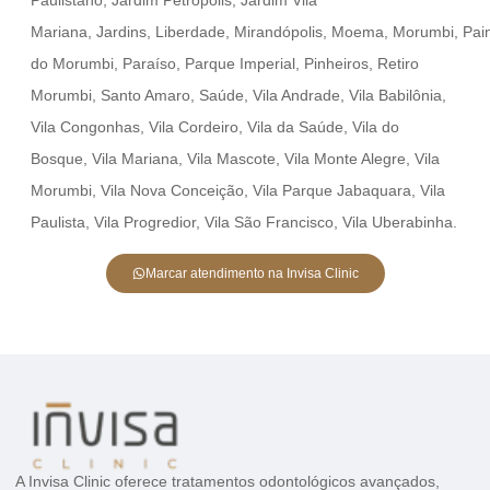
Mariana
,
Jardins,
Liberdade,
Mirandópolis,
Moema,
Morumbi,
Pai
do Morumbi
,
Paraíso
,
Parque Imperial
,
Pinheiros
,
Retiro
Morumbi
,
Santo Amaro
,
Saúde
,
Vila Andrade
,
Vila Babilônia
,
Vila Congonhas
,
Vila Cordeiro
,
Vila da Saúde
,
Vila do
Bosque
,
Vila Mariana
,
Vila Mascote
,
Vila Monte Alegre
,
Vila
Morumbi
,
Vila Nova Conceição
,
Vila Parque Jabaquara
,
Vila
Paulista
,
Vila Progredior
,
Vila São Francisco
,
Vila Uberabinha.
Marcar atendimento na Invisa Clinic
A Invisa Clinic oferece tratamentos odontológicos avançados,