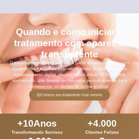
Quando e como iniciar o
tratamento com aparelho
transparente
O tratamento pode ser iniciado a partir da adolescência, com
idade mínima avaliada pelo ortodontista. O processo inclui
escaneamento digital, planejamento virtual 3D e uso dos
alinhadores, que devem ser trocados periodicamente para
movimentar os dentes de forma gradual.
Comece seu tratamento hoje mesmo
+
10
Anos
+
4.000
Transformando Sorrisos
Clientes Felizes