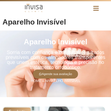
Aparelho Invisível
Aparelho Invisível
Sorria com confiança e conquiste resultados
previsíveis com os alinhadores transparentes
que unem estética, tecnologia e precisão no
tratamento ortodôntico.
Agende sua avaliação
HOME
»
APARELHO INVISÍVEL