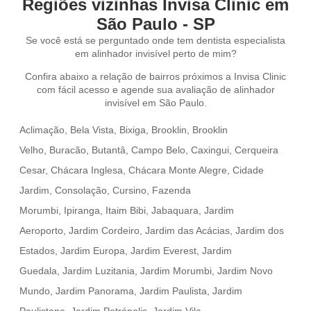
Regiões vizinhas Invisa Clinic em
São Paulo - SP
Se você está se perguntado onde tem dentista especialista
em alinhador invisível perto de mim?
Confira abaixo a relação de bairros próximos a Invisa Clinic
com fácil acesso e agende sua avaliação de
alinhador
invisível em São Paulo
.
Aclimação,
Bela Vista,
Bixiga,
Brooklin,
Brooklin
Velho,
Buracão,
Butantâ,
Campo Belo,
Caxingui,
Cerqueira
Cesar
,
Chácara Inglesa,
Chácara Monte Alegre,
Cidade
Jardim,
Consolação,
Cursino,
Fazenda
Morumbi,
Ipiranga,
Itaim Bibi,
Jabaquara,
Jardim
Aeroporto,
Jardim Cordeiro,
Jardim das Acácias,
Jardim dos
Estados,
Jardim Europa,
Jardim Everest,
Jardim
Guedala,
Jardim Luzitania,
Jardim Morumbi,
Jardim Novo
Mundo,
Jardim Panorama,
Jardim Paulista,
Jardim
Paulistano,
Jardim Petrópolis,
Jardim Vila