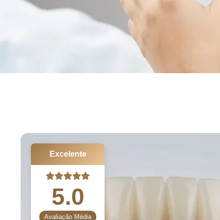
Excelente
5.0
Avaliação Média