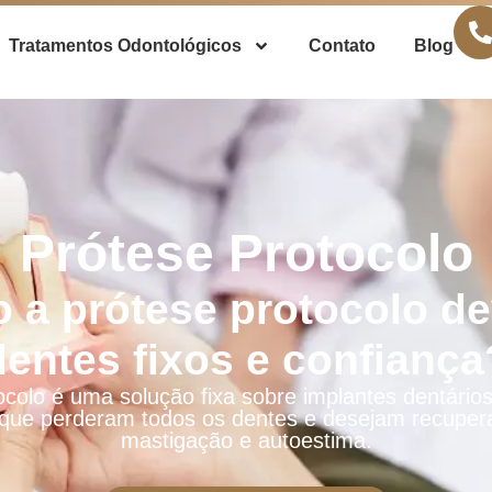
Tratamentos Odontológicos
Contato
Blog
Prótese Protocolo
 a prótese protocolo de
dentes fixos e confiança
ocolo é uma solução fixa sobre implantes dentários
que perderam todos os dentes e desejam recupera
mastigação e autoestima.