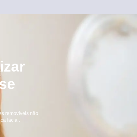
izar
ese
es removíveis não
ca facial.