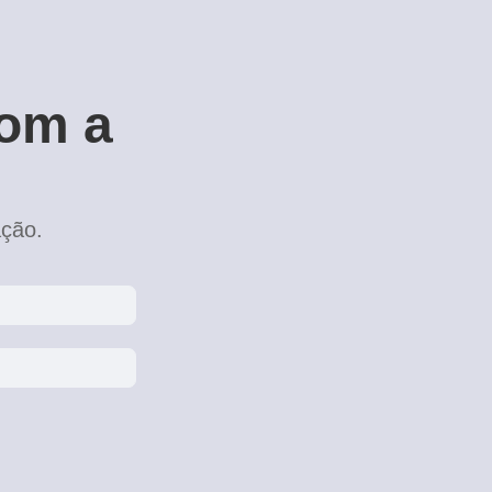
com a
ação.