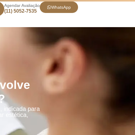
Agendar Avaliação
WhatsApp
(11) 5052-7535
volve
?
, indicada para
r estética,