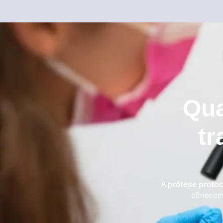
Qua
tr
A
prótese proto
oferecem 