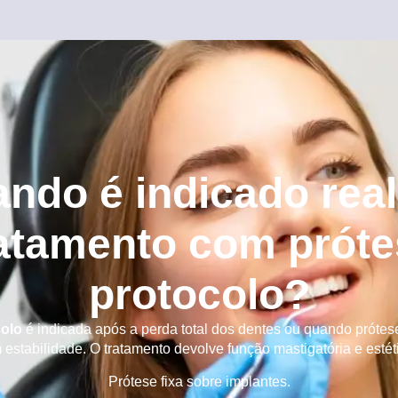
ndo é indicado real
atamento com prót
protocolo?
colo
é indicada após a perda total dos dentes ou quando prótes
estabilidade. O tratamento devolve função mastigatória e estéti
Prótese fixa sobre implantes.