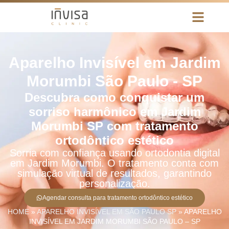
Aparelho Invisível em Jardim
Morumbi São Paulo - SP
Descubra como conquistar um
sorriso harmônico em Jardim
Morumbi SP com tratamento
ortodôntico estético
Sorria com confiança usando ortodontia digital
em Jardim Morumbi. O tratamento conta com
simulação virtual de resultados, garantindo
personalização.
Agendar consulta para tratamento ortodôntico estético
HOME
»
APARELHO INVISÍVEL EM SÃO PAULO SP
»
APARELHO
INVISÍVEL EM JARDIM MORUMBI SÃO PAULO – SP