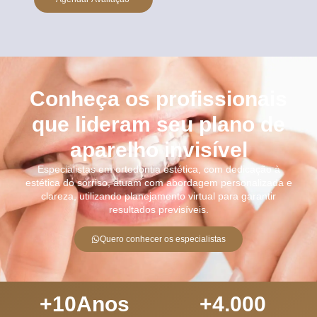
Conheça os profissionais
que lideram seu plano de
aparelho invisível
Especialistas em ortodontia estética, com dedicação à
estética do sorriso, atuam com abordagem personalizada e
clareza, utilizando planejamento virtual para garantir
resultados previsíveis.
Quero conhecer os especialistas
+
10
Anos
+
4.000