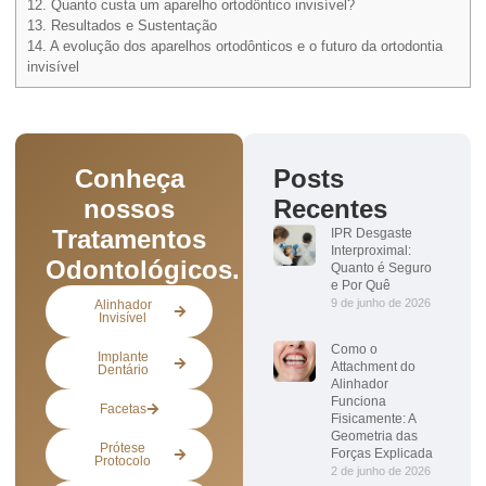
12.
Quanto custa um aparelho ortodôntico invisível?
13.
Resultados e Sustentação
14.
A evolução dos aparelhos ortodônticos e o futuro da ortodontia
invisível
Conheça
Posts
nossos
Recentes
Tratamentos
IPR Desgaste
Interproximal:
Odontológicos.
Quanto é Seguro
e Por Quê
9 de junho de 2026
Alinhador
Invisível
Como o
Implante
Attachment do
Dentário
Alinhador
Funciona
Facetas
Fisicamente: A
Geometria das
Prótese
Forças Explicada
Protocolo
2 de junho de 2026