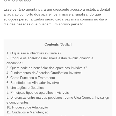
sem sair de casa.
Esse cenário aponta para um crescente acesso à estética dental
aliada ao conforto dos aparelhos invisíveis, sinalizando que
soluções personalizadas serão cada vez mais comuns no dia a
dia das pessoas que buscam um sorriso perfeito.
Contents
[
Ocultar
]
1.
O que são alinhadores invisíveis?
2.
Por que os aparelhos invisíveis estão revolucionando a
ortodontia?
3.
Quem pode se beneficiar dos aparelhos invisíveis?
4.
Fundamentos do Aparelho Ortodôntico Invisível
5.
Como Funciona o Tratamento
6.
Benefícios do Alinhador Invisível
7.
Limitações e Desafios
8.
Principais tipos de aparelhos invisíveis
9.
Diferenças entre marcas populares, como ClearCorrect, Invisalign
e concorrentes
10.
Processo de Adaptação
11.
Cuidados e Manutenção