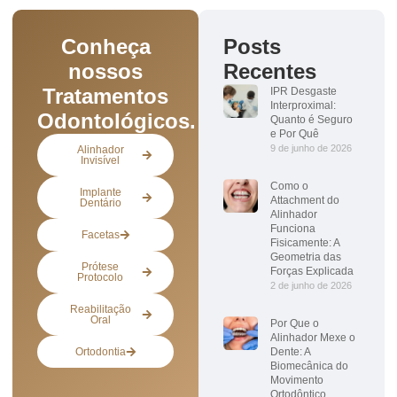
Conheça
Posts
nossos
Recentes
Tratamentos
IPR Desgaste
Interproximal:
Odontológicos.
Quanto é Seguro
e Por Quê
9 de junho de 2026
Alinhador
Invisível
Como o
Implante
Attachment do
Dentário
Alinhador
Funciona
Facetas
Fisicamente: A
Geometria das
Prótese
Forças Explicada
Protocolo
2 de junho de 2026
Reabilitação
Oral
Por Que o
Alinhador Mexe o
Ortodontia
Dente: A
Biomecânica do
Movimento
Ortodôntico