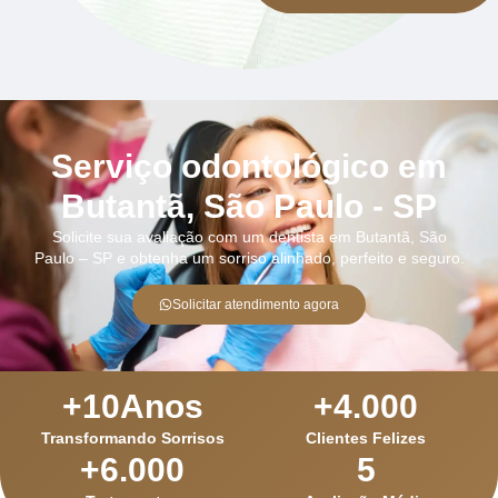
Serviço odontológico em
Butantã, São Paulo - SP
Solicite sua avaliação com um dentista em Butantã, São
Paulo – SP e obtenha um sorriso alinhado, perfeito e seguro.
Solicitar atendimento agora
+
10
Anos
+
4.000
Transformando Sorrisos
Clientes Felizes
+
6.000
5