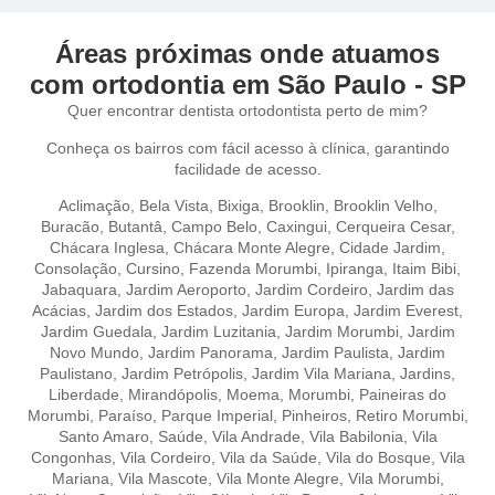
Áreas próximas onde atuamos
com ortodontia em São Paulo - SP
Quer encontrar dentista ortodontista perto de mim?
Conheça os bairros com fácil acesso à clínica, garantindo
facilidade de acesso.
Aclimação
,
Bela Vista,
Bixiga,
Brooklin,
Brooklin Velho,
Buracão,
Butantâ,
Campo Belo,
Caxingui,
Cerqueira Cesar,
Chácara Inglesa,
Chácara Monte Alegre,
Cidade Jardim,
Consolação,
Cursino,
Fazenda Morumbi,
Ipiranga,
Itaim Bibi,
Jabaquara,
Jardim Aeroporto,
Jardim Cordeiro,
Jardim das
Acácias,
Jardim dos Estados,
Jardim Europa,
Jardim Everest,
Jardim Guedala,
Jardim Luzitania,
Jardim Morumbi,
Jardim
Novo Mundo,
Jardim Panorama,
Jardim Paulista,
Jardim
Paulistano,
Jardim Petrópolis,
Jardim Vila Mariana,
Jardins,
Liberdade,
Mirandópolis,
Moema,
Morumbi,
Paineiras do
Morumbi,
Paraíso,
Parque Imperial,
Pinheiros,
Retiro Morumbi,
Santo Amaro,
Saúde,
Vila Andrade,
Vila Babilonia,
Vila
Congonhas,
Vila Cordeiro,
Vila da Saúde,
Vila do Bosque,
Vila
Mariana,
Vila Mascote,
Vila Monte Alegre,
Vila Morumbi,