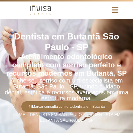
Dentista em Butantã São
Paulo - SP
Atendimento odontológico
completo com sorriso perfeito e
recursos modernos em Butantã, SP
Alinhe seu sorriso com um especialista em
Butantã, São Paulo - SP, unindo cuidado
dental, estética e recursos avançados em uma
estrutura moderna.
Marcar consulta com ortodontista em Butantã
HOME
»
DENTISTA EM SÃO PAULO SP
»
DENTISTA EM
BUTANTÃ SÃO PAULO – SP