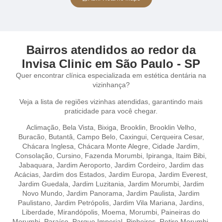
Bairros atendidos ao redor da
Invisa Clinic em São Paulo - SP
Quer encontrar clínica especializada em estética dentária na
vizinhança?
Veja a lista de regiões vizinhas atendidas, garantindo mais
praticidade para você chegar.
Aclimação
,
Bela Vista,
Bixiga,
Brooklin,
Brooklin Velho,
Buracão,
Butantâ,
Campo Belo,
Caxingui,
Cerqueira Cesar,
Chácara Inglesa,
Chácara Monte Alegre,
Cidade Jardim,
Consolação,
Cursino,
Fazenda Morumbi,
Ipiranga,
Itaim Bibi,
Jabaquara,
Jardim Aeroporto,
Jardim Cordeiro,
Jardim das
Acácias,
Jardim dos Estados,
Jardim Europa,
Jardim Everest,
Jardim Guedala,
Jardim Luzitania,
Jardim Morumbi,
Jardim
Novo Mundo,
Jardim Panorama,
Jardim Paulista,
Jardim
Paulistano,
Jardim Petrópolis,
Jardim Vila Mariana,
Jardins,
Liberdade,
Mirandópolis,
Moema,
Morumbi,
Paineiras do
Morumbi,
Paraíso,
Parque Imperial,
Pinheiros,
Retiro Morumbi,