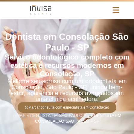
Dentista em Consolação São
Paulo - SP
Serviço odontológico completo com
estética e recursos modernos em
Consolação, SP
Melhore seu sorriso com um ortodontista em
Consolação, São Paulo - SP, unindo bem-
estar, aparência e recursos avançados em
uma clínica acolhedora.
Marcar consulta com especialista em Consolação
HOME
»
DENTISTA EM SÃO PAULO SP
»
DENTISTA EM
CONSOLAÇÃO SÃO PAULO – SP