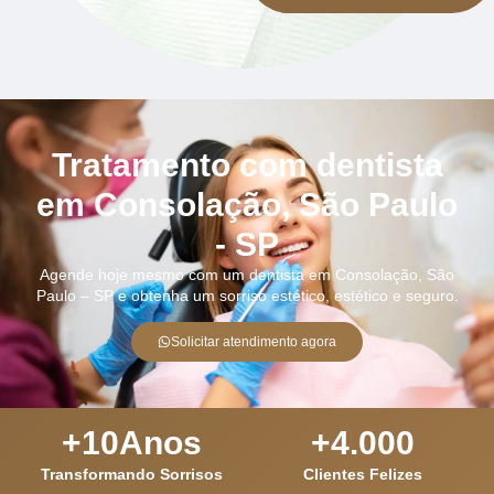
Tratamento com dentista
em Consolação, São Paulo
- SP
Agende hoje mesmo com um dentista em Consolação, São
Paulo – SP e obtenha um sorriso estético, estético e seguro.
Solicitar atendimento agora
+
10
Anos
+
4.000
Transformando Sorrisos
Clientes Felizes