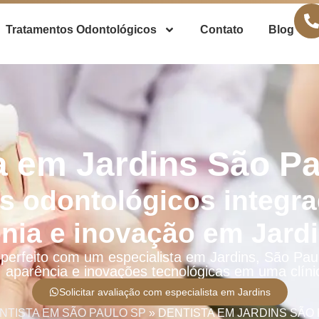
Tratamentos Odontológicos
Contato
Blog
a em Jardins São Pa
s odontológicos integr
nia e inovação em Jardi
perfeito com um especialista em Jardins, São Pau
, aparência e inovações tecnológicas em uma clínic
Solicitar avaliação com especialista em Jardins
NTISTA EM SÃO PAULO SP
»
DENTISTA EM JARDINS SÃO 