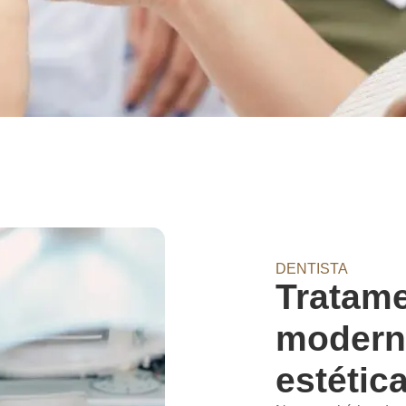
DENTISTA
Tratam
modern
estétic