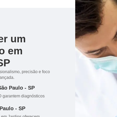
er um
do em
 SP
sionalismo, precisão e foco
vançada.
São Paulo - SP
3D garantem diagnósticos
Paulo - SP
l em Jardins oferecem