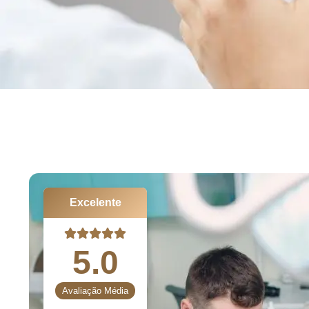
Excelente
5.0
Avaliação Média