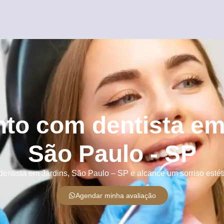
to com dentista em
São Paulo - SP
ntista em Jardins, São Paulo – SP e alcance um sorriso estético
Agendar minha avaliação