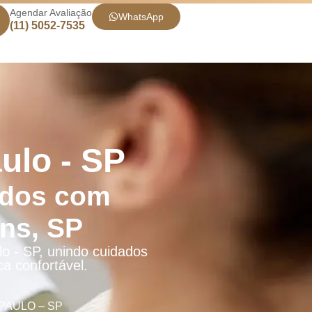
Agendar Avaliação
WhatsApp
(11) 5052-7535
ulo - SP
ados com
ns, SP
lo - SP, unindo cuidados
a confortável.
PAULO – SP