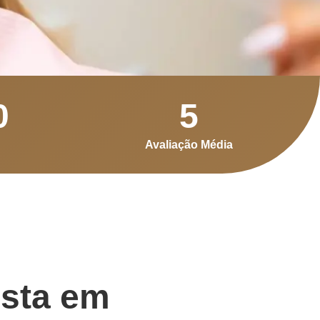
0
5
Avaliação Média
ista em