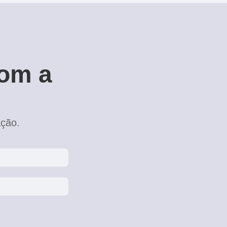
com a
ação.