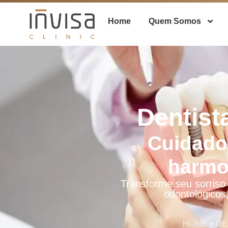
Home
Quem Somos
Dentist
Cuidado
harmo
Transforme seu sorriso 
odontológicos
HOME
»
DE