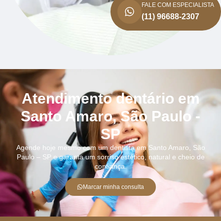
FALE COM ESPECIALISTA
(11) 96688-2307
Atendimento dentário em
Santo Amaro, São Paulo -
SP
Agende hoje mesmo com um dentista em Santo Amaro, São
Paulo – SP e garanta um sorriso estético, natural e cheio de
confiança.
Marcar minha consulta