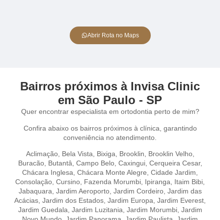
Abrir Rota no Maps
Bairros próximos à Invisa Clinic
em São Paulo - SP
Quer encontrar especialista em ortodontia perto de mim?
Confira abaixo os bairros próximos à clínica, garantindo
conveniência no atendimento.
Aclimação
,
Bela Vista,
Bixiga,
Brooklin,
Brooklin Velho,
Buracão,
Butantâ,
Campo Belo,
Caxingui,
Cerqueira Cesar,
Chácara Inglesa,
Chácara Monte Alegre,
Cidade Jardim,
Consolação,
Cursino,
Fazenda Morumbi,
Ipiranga,
Itaim Bibi,
Jabaquara,
Jardim Aeroporto,
Jardim Cordeiro,
Jardim das
Acácias,
Jardim dos Estados,
Jardim Europa,
Jardim Everest,
Jardim Guedala,
Jardim Luzitania,
Jardim Morumbi,
Jardim
Novo Mundo,
Jardim Panorama,
Jardim Paulista,
Jardim