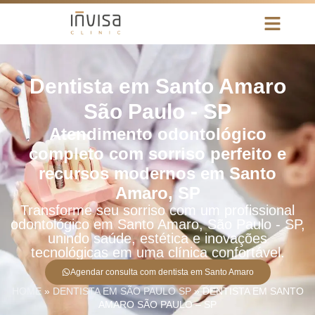
Dentista em Santo Amaro
São Paulo - SP
Atendimento odontológico
completo com sorriso perfeito e
recursos modernos em Santo
Amaro, SP
Transforme seu sorriso com um profissional
odontológico em Santo Amaro, São Paulo - SP,
unindo saúde, estética e inovações
tecnológicas em uma clínica confortável.
Agendar consulta com dentista em Santo Amaro
HOME
»
DENTISTA EM SÃO PAULO SP
»
DENTISTA EM SANTO
AMARO SÃO PAULO – SP