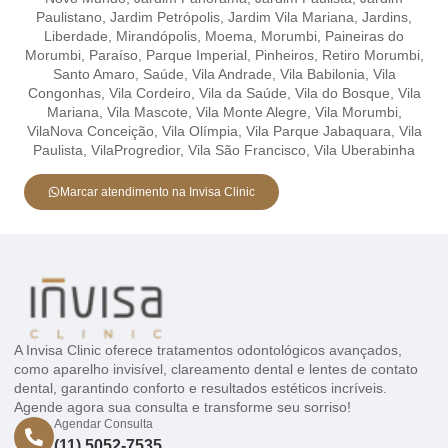
Paulistano,
Jardim Petrópolis,
Jardim Vila Mariana,
Jardins,
Liberdade,
Mirandópolis,
Moema,
Morumbi,
Paineiras do
Morumbi,
Paraíso,
Parque Imperial,
Pinheiros,
Retiro Morumbi,
Santo Amaro,
Saúde,
Vila Andrade,
Vila Babilonia,
Vila
Congonhas,
Vila Cordeiro,
Vila da Saúde,
Vila do Bosque,
Vila
Mariana,
Vila Mascote,
Vila Monte Alegre,
Vila Morumbi,
VilaNova Conceição,
Vila Olímpia,
Vila Parque Jabaquara,
Vila
Paulista,
VilaProgredior,
Vila São Francisco,
Vila Uberabinha
Marcar atendimento na Invisa Clinic
A Invisa Clinic oferece tratamentos odontológicos avançados,
como aparelho invisível, clareamento dental e lentes de contato
dental, garantindo conforto e resultados estéticos incríveis.
Agende agora sua consulta e transforme seu sorriso!
Agendar Consulta
(11) 5052-7535