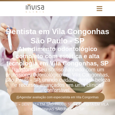
Dentista em Vila Congonhas
São Paulo - SP
Atendimento odontológico
completo com estética e alta
tecnologia em Vila Congonhas, SP
Transforme seu sorriso alinhado com um
profissional odontológico em Vila Congonhas,
São Paulo - SP, unindo cuidado dental, beleza
e recursos avançados em uma clínica
confortável.
Agendar avaliação com especialista em Vila Congonhas
HOME
»
DENTISTA EM SÃO PAULO SP
»
DENTISTA EM VILA
CONGONHAS SÃO PAULO – SP