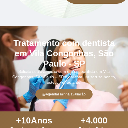
Tratamento com dentista
em Vila Congonhas, São
Paulo - SP
Solicite sua avaliação com um especialista em Vila
Congonhas, São Paulo – SP e garanta um sorriso bonito,
estético e radiante.
Agendar minha avaliação
+
10
Anos
+
4.000