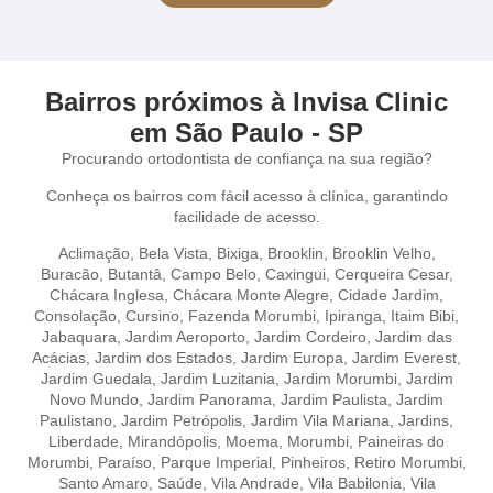
Bairros próximos à Invisa Clinic
em São Paulo - SP
Procurando ortodontista de confiança na sua região?
Conheça os bairros com fácil acesso à clínica, garantindo
facilidade de acesso.
Aclimação
,
Bela Vista,
Bixiga,
Brooklin,
Brooklin Velho,
Buracão,
Butantâ,
Campo Belo,
Caxingui,
Cerqueira Cesar,
Chácara Inglesa,
Chácara Monte Alegre,
Cidade Jardim,
Consolação,
Cursino,
Fazenda Morumbi,
Ipiranga,
Itaim Bibi,
Jabaquara,
Jardim Aeroporto,
Jardim Cordeiro,
Jardim das
Acácias,
Jardim dos Estados,
Jardim Europa,
Jardim Everest,
Jardim Guedala,
Jardim Luzitania,
Jardim Morumbi,
Jardim
Novo Mundo,
Jardim Panorama,
Jardim Paulista,
Jardim
Paulistano,
Jardim Petrópolis,
Jardim Vila Mariana,
Jardins,
Liberdade,
Mirandópolis,
Moema,
Morumbi,
Paineiras do
Morumbi,
Paraíso,
Parque Imperial,
Pinheiros,
Retiro Morumbi,
Santo Amaro,
Saúde,
Vila Andrade,
Vila Babilonia,
Vila