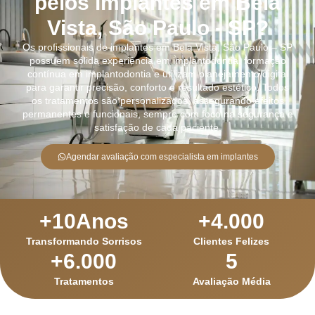
pelos implantes em Bela
Vista, São Paulo - SP?
Os profissionais de implantes em Bela Vista, São Paulo – SP
possuem sólida experiência em implantodontia, formação
contínua em implantodontia e utilizam planejamento digital
para garantir precisão, conforto e resultado estético. Todos
os tratamentos são personalizados, assegurando efeitos
permanentes e funcionais, sempre com foco na segurança e
satisfação de cada paciente.
Agendar avaliação com especialista em implantes
+
10
Anos
+
4.000
Transformando Sorrisos
Clientes Felizes
+
6.000
5
Tratamentos
Avaliação Média