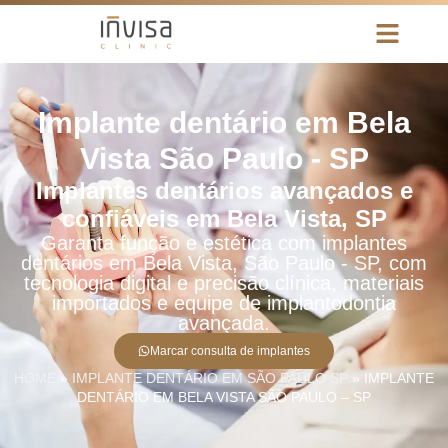
Implante dentário em Bela
Vista São Paulo - SP
Implantes dentários avançados e
confiáveis em Bela Vista, SP
Garanta função e estética com implantes
dentários em Bela Vista, São Paulo - SP, com
tecnologia digital e precisão clínica, materiais
importados e equipe de implantodontia
avançada.
Marcar consulta de implantes
HOME
»
IMPLANTE DENTÁRIO EM SÃO PAULO SP
»
IMPLANTE
DENTÁRIO EM BELA VISTA SÃO PAULO – SP