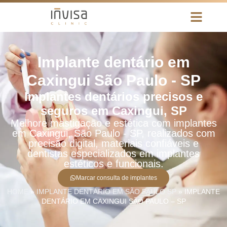
Implante dentário em
Caxingui São Paulo - SP
Implantes dentários precisos e
seguros em Caxingui, SP
Melhore mastigação e estética com implantes
em Caxingui, São Paulo - SP, realizados com
precisão digital, materiais confiáveis e
dentistas especializados em implantes
estéticos e funcionais.
Marcar consulta de implantes
HOME
»
IMPLANTE DENTÁRIO EM SÃO PAULO SP
»
IMPLANTE
DENTÁRIO EM CAXINGUI SÃO PAULO – SP