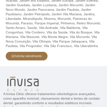
Acácias,
Jardim dos Estados,
Jardim Europa,
Jardim Everest,
Jardim Guedala,
Jardim Luzitania,
Jardim Morumbi,
Jardim
Novo Mundo,
Jardim Panorama,
Jardim Paulista,
Jardim
Paulistano,
Jardim Petrópolis,
Jardim Vila Mariana,
Jardins,
Liberdade,
Mirandópolis,
Moema,
Morumbi,
Paineiras do
Morumbi,
Paraíso,
Parque Imperial,
Pinheiros,
Retiro Morumbi,
Santo Amaro,
Saúde,
Vila Andrade,
Vila Babilonia,
Vila
Congonhas,
Vila Cordeiro,
Vila da Saúde,
Vila do Bosque,
Vila
Mariana,
Vila Mascote,
Vila Monte Alegre,
Vila Morumbi,
Vila
Nova Conceição,
Vila Olímpia,
Vila Parque Jabaquara,
Vila
Paulista,
Vila Progredior,
Vila São Francisco,
Vila Uberabinha
Solicitar atendimento
A Invisa Clinic oferece tratamentos odontológicos avançados,
como aparelho invisível, clareamento dental e lentes de contato
dental, garantindo conforto e resultados estéticos incríveis.