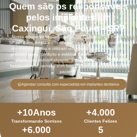
Quem são os responsáveis
pelos implantes em
Caxingui, São Paulo - SP?
Nossa equipe de implantodontia em Caxingui, São Paulo –
SP possuem ampla experiência clínica, atualização constante
em implantodontia e utilizam recursos digitais para garantir
previsibilidade, conforto e estética natural. Tratamentos são
planejados individualmente, assegurando satisfação e
funcionalidade, sempre com foco na confiança e conforto do
paciente.
Agendar consulta com especialista em implantes dentários
+
10
Anos
+
4.000
Transformando Sorrisos
Clientes Felizes
+
6.000
5