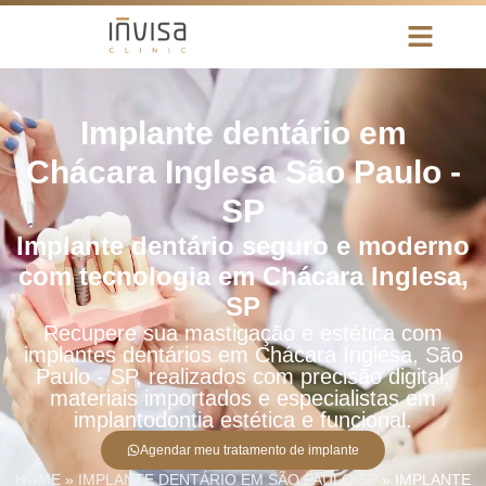
Implante dentário em
Chácara Inglesa São Paulo -
SP
Implante dentário seguro e moderno
com tecnologia em Chácara Inglesa,
SP
Recupere sua mastigação e estética com
implantes dentários em Chácara Inglesa, São
Paulo - SP, realizados com precisão digital,
materiais importados e especialistas em
implantodontia estética e funcional.
Agendar meu tratamento de implante
HOME
»
IMPLANTE DENTÁRIO EM SÃO PAULO SP
»
IMPLANTE