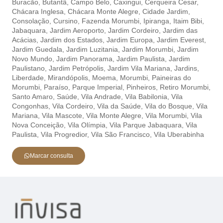
Buracão,
Butantâ,
Campo Belo,
Caxingui,
Cerqueira Cesar
,
Chácara Inglesa,
Chácara Monte Alegre,
Cidade Jardim,
Consolação,
Cursino,
Fazenda Morumbi,
Ipiranga,
Itaim Bibi,
Jabaquara,
Jardim Aeroporto,
Jardim Cordeiro,
Jardim das
Acácias,
Jardim dos Estados,
Jardim Europa,
Jardim Everest,
Jardim Guedala,
Jardim Luzitania,
Jardim Morumbi,
Jardim
Novo Mundo,
Jardim Panorama,
Jardim Paulista,
Jardim
Paulistano,
Jardim Petrópolis,
Jardim Vila Mariana,
Jardins,
Liberdade,
Mirandópolis,
Moema,
Morumbi,
Paineiras do
Morumbi,
Paraíso,
Parque Imperial,
Pinheiros,
Retiro Morumbi,
Santo Amaro,
Saúde,
Vila Andrade,
Vila Babilonia,
Vila
Congonhas,
Vila Cordeiro,
Vila da Saúde,
Vila do Bosque,
Vila
Mariana,
Vila Mascote,
Vila Monte Alegre,
Vila Morumbi,
Vila
Nova Conceição,
Vila Olímpia,
Vila Parque Jabaquara,
Vila
Paulista,
Vila Progredior,
Vila São Francisco,
Vila Uberabinha
Marcar consulta