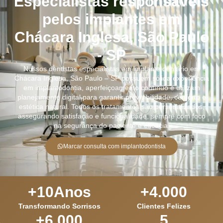
Especialistas responsáveis
pelos implantes em
Chácara Inglesa, São Paulo
- SP
Nossos dentistas especialistas em implante dentário em
Chácara Inglesa, São Paulo – SP possuem sólida experiência
em implantodontia, aperfeiçoamento contínuo e utilizam
planejamento digital para garantir previsibilidade, conforto e
estética natural. Todos os tratamentos são personalizados,
assegurando satisfação e funcionalidade, sempre com foco
na segurança do paciente e eficácia.
Marcar consulta com implantodontista
+
10
Anos
+
4.000
Transformando Sorrisos
Clientes Felizes
+
6.000
5