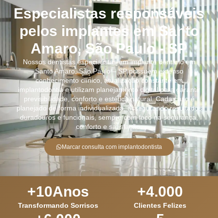
Especialistas responsáveis
pelos implantes em Santo
Amaro, São Paulo - SP
Nossos dentistas especialistas em implante dentário em
Santo Amaro, São Paulo – SP possuem extenso
conhecimento clínico, atualização constante em
implantodontia e utilizam planejamento digital para garantir
previsibilidade, conforto e estética natural. Cada caso é
planejado de forma individualizada, assegurando resultados
duradouros e funcionais, sempre com foco na segurança,
conforto e satisfação.
Marcar consulta com implantodontista
+
10
Anos
+
4.000
Transformando Sorrisos
Clientes Felizes