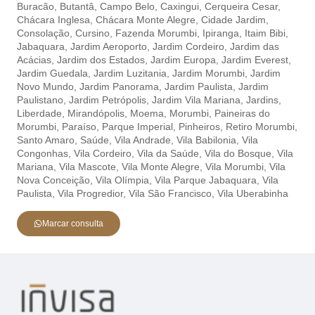
Buracão,
Butantâ,
Campo Belo,
Caxingui,
Cerqueira Cesar
,
Chácara Inglesa,
Chácara Monte Alegre,
Cidade Jardim,
Consolação,
Cursino,
Fazenda Morumbi,
Ipiranga,
Itaim Bibi,
Jabaquara,
Jardim Aeroporto,
Jardim Cordeiro,
Jardim das
Acácias,
Jardim dos Estados,
Jardim Europa,
Jardim Everest,
Jardim Guedala,
Jardim Luzitania,
Jardim Morumbi,
Jardim
Novo Mundo,
Jardim Panorama,
Jardim Paulista,
Jardim
Paulistano,
Jardim Petrópolis,
Jardim Vila Mariana,
Jardins,
Liberdade,
Mirandópolis,
Moema,
Morumbi,
Paineiras do
Morumbi,
Paraíso,
Parque Imperial,
Pinheiros,
Retiro Morumbi,
Santo Amaro,
Saúde,
Vila Andrade,
Vila Babilonia,
Vila
Congonhas,
Vila Cordeiro,
Vila da Saúde,
Vila do Bosque,
Vila
Mariana,
Vila Mascote,
Vila Monte Alegre,
Vila Morumbi,
Vila
Nova Conceição,
Vila Olímpia,
Vila Parque Jabaquara,
Vila
Paulista,
Vila Progredior,
Vila São Francisco,
Vila Uberabinha
Marcar consulta