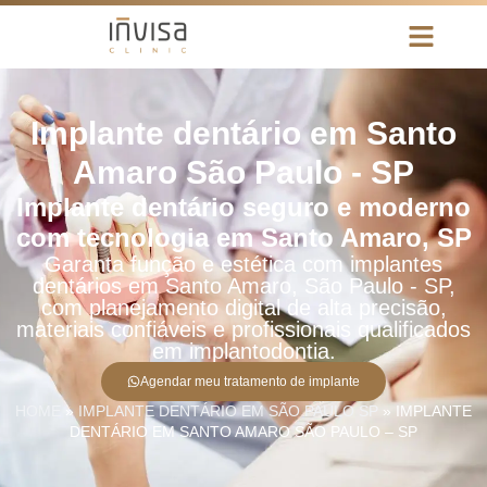
Implante dentário em Santo
Amaro São Paulo - SP
Implante dentário seguro e moderno
com tecnologia em Santo Amaro, SP
Garanta função e estética com implantes
dentários em Santo Amaro, São Paulo - SP,
com planejamento digital de alta precisão,
materiais confiáveis e profissionais qualificados
em implantodontia.
Agendar meu tratamento de implante
HOME
»
IMPLANTE DENTÁRIO EM SÃO PAULO SP
»
IMPLANTE
DENTÁRIO EM SANTO AMARO SÃO PAULO – SP