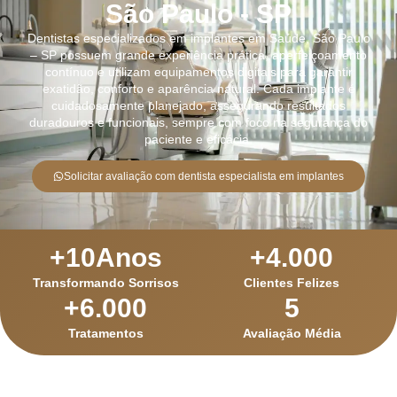
São Paulo - SP
Dentistas especializados em implantes em Saúde, São Paulo
– SP possuem grande experiência prática, aperfeiçoamento
contínuo e utilizam equipamentos digitais para garantir
exatidão, conforto e aparência natural. Cada implante é
cuidadosamente planejado, assegurando resultados
duradouros e funcionais, sempre com foco na segurança do
paciente e eficácia.
Solicitar avaliação com dentista especialista em implantes
+
10
Anos
+
4.000
Transformando Sorrisos
Clientes Felizes
+
6.000
5
Tratamentos
Avaliação Média