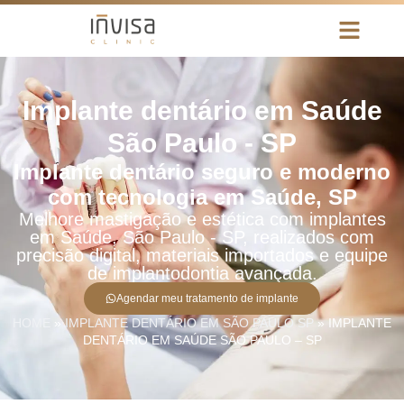
Implante dentário em Saúde
São Paulo - SP
Implante dentário seguro e moderno
com tecnologia em Saúde, SP
Melhore mastigação e estética com implantes
em Saúde, São Paulo - SP, realizados com
precisão digital, materiais importados e equipe
de implantodontia avançada.
Agendar meu tratamento de implante
HOME
»
IMPLANTE DENTÁRIO EM SÃO PAULO SP
»
IMPLANTE
DENTÁRIO EM SAÚDE SÃO PAULO – SP