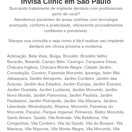
Invisa Clinic em São Paulo
Buscando tratamento de implante dentário com profissionais
perto de você?
Atendemos pacientes de áreas vizinhas com tecnologia
avançada, conforto e praticidade, oferecendo procedimentos
confiáveis e previsíveis.
Marque sua consulta e veja como é fácil realizar seu implante
dentário em clínica próxima e moderna.
Aclimação,
Bela Vista,
Bixiga,
Brooklin,
Brooklin Velho,
Buracão,
Butantâ,
Campo Belo,
Caxingui,
Cerqueira Cesar
,
Chácara Inglesa,
Chácara Monte Alegre,
Cidade Jardim,
Consolação,
Cursino,
Fazenda Morumbi,
Ipiranga,
Itaim Bibi,
Jabaquara,
Jardim Aeroporto,
Jardim Cordeiro,
Jardim das
Acácias,
Jardim dos Estados,
Jardim Europa,
Jardim Everest,
Jardim Guedala,
Jardim Luzitania,
Jardim Morumbi,
Jardim
Novo Mundo,
Jardim Panorama,
Jardim Paulista,
Jardim
Paulistano,
Jardim Petrópolis,
Jardim Vila Mariana,
Jardins,
Liberdade,
Mirandópolis,
Moema,
Morumbi,
Paineiras do
Morumbi,
Paraíso,
Parque Imperial,
Pinheiros,
Retiro Morumbi,
Santo Amaro,
Saúde,
Vila Andrade,
Vila Babilonia,
Vila
Congonhas,
Vila Cordeiro,
Vila da Saúde,
Vila do Bosque,
Vila
Mariana,
Vila Mascote,
Vila Monte Alegre,
Vila Morumbi,
Vila