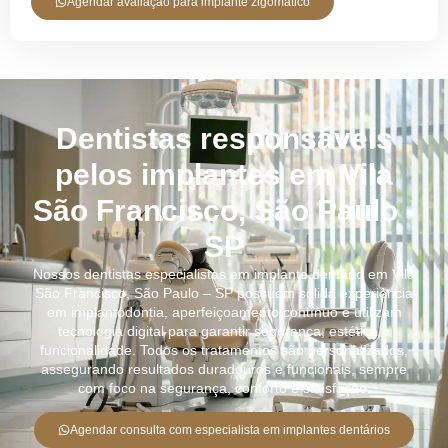
Agendar avaliação para implante zigomático
Dentistas responsáveis
pelos implantes em Vila
São Francisco, São Paulo -
SP
Nossos dentistas especialistas em implante dentário em Vila
São Francisco, São Paulo – SP possuem sólida experiência
em implantodontia, aperfeiçoamento contínuo e utilizam
tecnologia digital para garantir segurança, estética e
funcionalidade. Todos os tratamentos são personalizados,
assegurando resultados duradouros e funcionais, sempre
com foco na segurança, conforto e satisfação.
Agendar consulta com especialista em implantes dentários