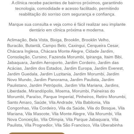
A clínica recebe pacientes de bairros próximos, garantindo
tecnologia, comodidade e acesso facilitado, permitindo
reabilitação do sorriso com segurança e confiança.
Marque sua consulta e veja como é fácil realizar seu implante
dentário em clínica próxima e moderna.
Aclimação,
Bela Vista,
Bixiga,
Brooklin,
Brooklin Velho,
Buracão,
Butantâ,
Campo Belo,
Caxingui,
Cerqueira Cesar
,
Chácara Inglesa,
Chácara Monte Alegre,
Cidade Jardim,
Consolação,
Cursino,
Fazenda Morumbi,
Ipiranga,
Itaim Bibi,
Jabaquara,
Jardim Aeroporto,
Jardim Cordeiro,
Jardim das
Acácias,
Jardim dos Estados,
Jardim Europa,
Jardim Everest,
Jardim Guedala,
Jardim Luzitania,
Jardim Morumbi,
Jardim
Novo Mundo,
Jardim Panorama,
Jardim Paulista,
Jardim
Paulistano,
Jardim Petrópolis,
Jardim Vila Mariana,
Jardins,
Liberdade,
Mirandópolis,
Moema,
Morumbi,
Paineiras do
Morumbi,
Paraíso,
Parque Imperial,
Pinheiros,
Retiro Morumbi,
Santo Amaro,
Saúde,
Vila Andrade,
Vila Babilonia,
Vila
Congonhas,
Vila Cordeiro,
Vila da Saúde,
Vila do Bosque,
Vila
Mariana,
Vila Mascote,
Vila Monte Alegre,
Vila Morumbi,
Vila
Nova Conceição,
Vila Olímpia,
Vila Parque Jabaquara,
Vila
Paulista,
Vila Progredior,
Vila São Francisco,
Vila Uberabinha