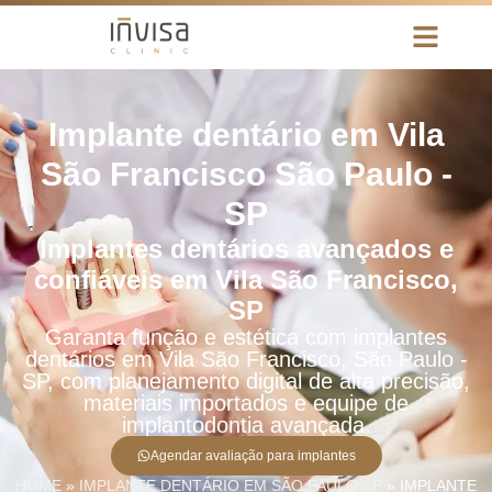
Implante dentário em Vila
São Francisco São Paulo -
SP
Implantes dentários avançados e
confiáveis em Vila São Francisco,
SP
Garanta função e estética com implantes
dentários em Vila São Francisco, São Paulo -
SP, com planejamento digital de alta precisão,
materiais importados e equipe de
implantodontia avançada.
Agendar avaliação para implantes
HOME
»
IMPLANTE DENTÁRIO EM SÃO PAULO SP
»
IMPLANTE