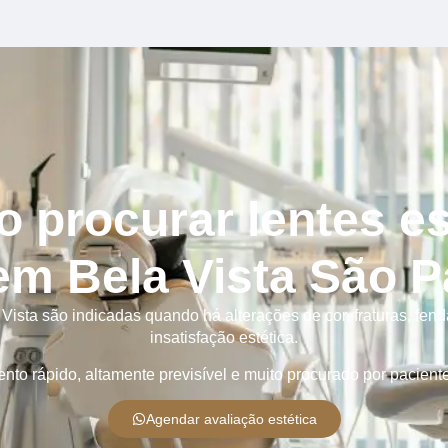
 procurar lentes es
em Bela Vista São P
Vista são indicadas quando há alterações de cor, fraturas, fend
insatisfação estética.
nto rápido, altamente previsível e muito procurado por pacient
Agendar avaliação estética