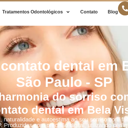
Tratamentos Odontológicos
Contato
Blog
 contato dental em B
São Paulo - SP
harmonia do sorriso co
ntato dental em Bela Vi
, naturalidade e autoestima ao seu sorriso com fa
. Produzidas com precisão digital, utilizando ce