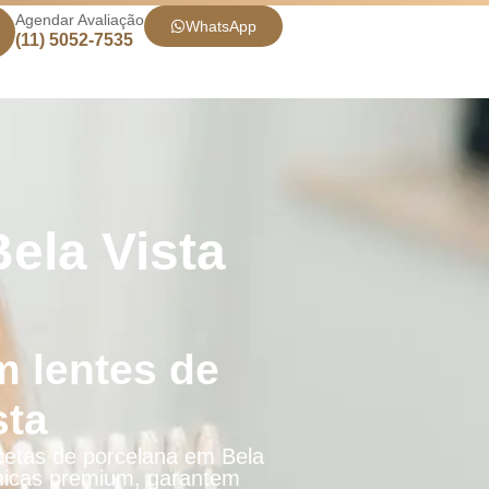
Agendar Avaliação
WhatsApp
(11) 5052-7535
ela Vista
m lentes de
sta
cetas de porcelana em Bela
râmicas premium, garantem