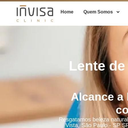
Home
Quem Somos
Lente de
Alcance a 
co
Resgatamos beleza natural
Vista, São Paulo - SP SP