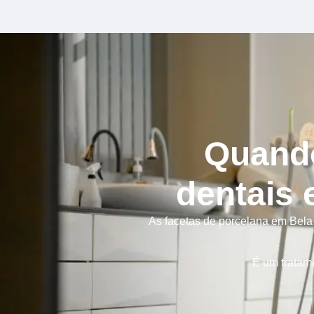
Quando
dentais 
As facetas de porcelana em Bela 
É um tratame