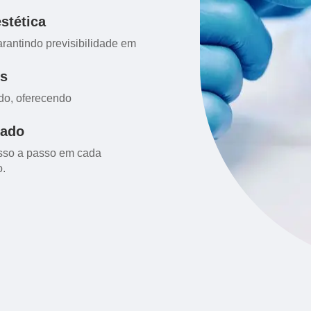
stética
arantindo previsibilidade em
is
ado, oferecendo
zado
sso a passo em cada
o.