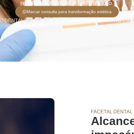
resultados naturais e uso tranquilo.
Marcar consulta para transformação estética
O DENTAL EM SÃO PAULO SP
»
LENTE DE CONTATO EM B
FACETAL DENTAL
Alcance