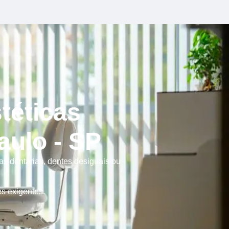
téticas
aulo - SP
as dentárias, dentes desiguais ou
es exigentes.