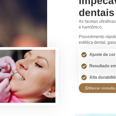
impecáv
dentais
As facetas ultrafina
e harmônico.
Procedimento rápido
estética dental, gar
Ajuste de cor
Resultado e
Alta durabili
Marcar consulta 