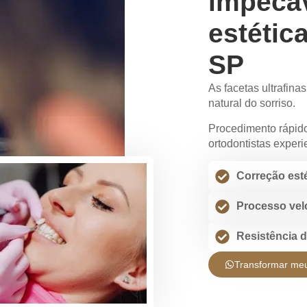
impecá
estétic
SP
As facetas ultrafina
natural do sorriso.
Procedimento rápido
ortodontistas experi
Correção esté
Processo vel
Resistência 
Transformar meu