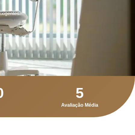
exigentes.
0
5
Avaliação Média