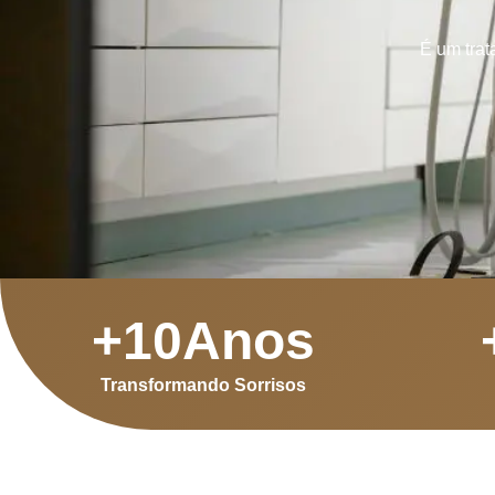
É um trat
+
10
Anos
Transformando Sorrisos