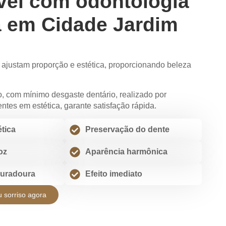
vel com odontologia
a em Cidade Jardim
s ajustam proporção e estética, proporcionando beleza
, com mínimo desgaste dentário, realizado por
entes em estética, garante satisfação rápida.
tica
Preservação do dente
oz
Aparência harmônica
duradoura
Efeito imediato
 sorriso agora