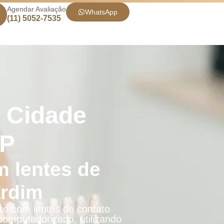
Agendar Avaliação
WhatsApp
(11) 5052-7535
m Cidade
SP
m lentes de
ardim
iso com lentes de contato
omputadorizado, utilizando