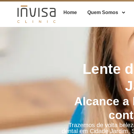
Home
Quem Somos
Lente d
J
Alcance a 
cont
Trazemos de volta beleza
dental em Cidade Jardim, 