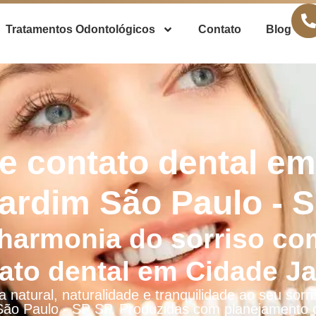
Tratamentos Odontológicos
Contato
Blog
e contato dental e
ardim São Paulo - 
harmonia do sorriso co
ato dental em Cidade J
 natural, naturalidade e tranquilidade ao seu sorr
São Paulo - SP SP. Produzidas com planejamento c