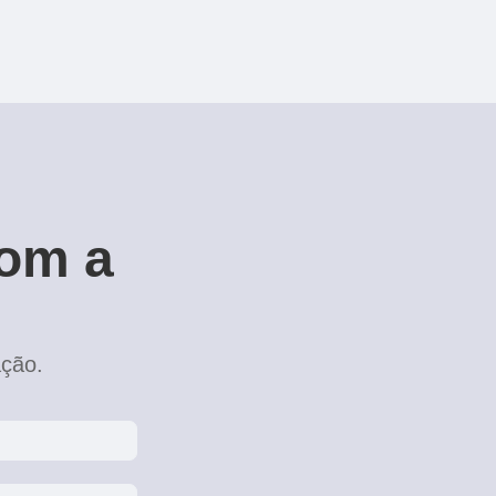
com a
ação.