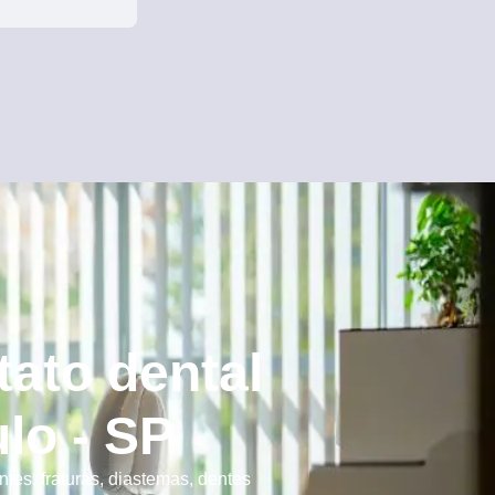
tato dental
lo - SP
es, fraturas, diastemas, dentes