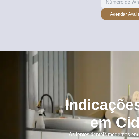
Agendar Avali
Indicações
em Cid
As lentes dentais modernas em 