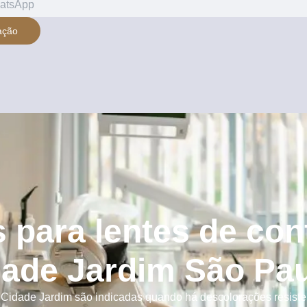
ação
 para lentes de con
ade Jardim São Pau
Cidade Jardim são indicadas quando há descolorações resistent