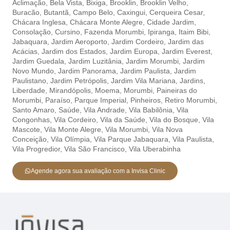
Aclimação,
Bela Vista,
Bixiga,
Brooklin,
Brooklin Velho,
Buracão,
Butantã,
Campo Belo,
Caxingui,
Cerqueira Cesar,
Chácara Inglesa,
Chácara Monte Alegre,
Cidade Jardim,
Consolação,
Cursino,
Fazenda Morumbi,
Ipiranga,
Itaim Bibi,
Jabaquara,
Jardim Aeroporto,
Jardim Cordeiro,
Jardim das
Acácias,
Jardim dos Estados,
Jardim Europa,
Jardim Everest,
Jardim Guedala,
Jardim Luzitânia,
Jardim Morumbi,
Jardim
Novo Mundo,
Jardim Panorama,
Jardim Paulista,
Jardim
Paulistano,
Jardim Petrópolis,
Jardim Vila Mariana,
Jardins,
Liberdade,
Mirandópolis,
Moema,
Morumbi,
Paineiras do
Morumbi,
Paraíso,
Parque Imperial,
Pinheiros,
Retiro Morumbi,
Santo Amaro,
Saúde,
Vila Andrade,
Vila Babilônia,
Vila
Congonhas,
Vila Cordeiro,
Vila da Saúde,
Vila do Bosque,
Vila
Mascote,
Vila Monte Alegre,
Vila Morumbi,
Vila Nova
Conceição,
Vila Olímpia,
Vila Parque Jabaquara,
Vila Paulista,
Vila Progredior,
Vila São Francisco,
Vila Uberabinha
Agende agora sua avaliação com a Invisa Clinic