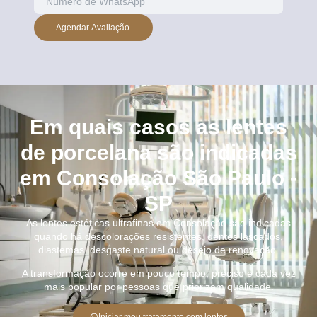
Agendar Avaliação
Em quais casos as lentes
de porcelana são indicadas
em Consolação São Paulo -
SP
As lentes estéticas ultrafinas em Consolação são indicadas
quando há descolorações resistentes, dentes lascados,
diastemas, desgaste natural ou desejo de renovação.
A transformação ocorre em pouco tempo, preciso e cada vez
mais popular por pessoas que priorizam qualidade.
Iniciar meu tratamento com lentes