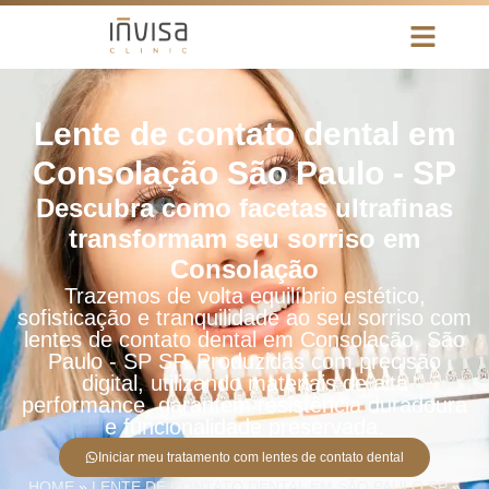
Lente de contato dental em
Consolação São Paulo - SP
Descubra como facetas ultrafinas
transformam seu sorriso em
Consolação
Trazemos de volta equilíbrio estético,
sofisticação e tranquilidade ao seu sorriso com
lentes de contato dental em Consolação, São
Paulo - SP SP. Produzidas com precisão
digital, utilizando materiais de alta
performance, garantem resistência duradoura
e funcionalidade preservada.
Iniciar meu tratamento com lentes de contato dental
HOME
»
LENTE DE CONTATO DENTAL EM SÃO PAULO SP
»