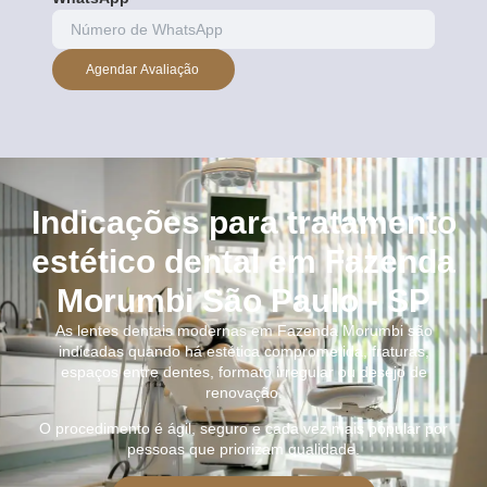
Agendar Avaliação
Indicações para tratamento
estético dental em Fazenda
Morumbi São Paulo - SP
As lentes dentais modernas em Fazenda Morumbi são
indicadas quando há estética comprometida, fraturas,
espaços entre dentes, formato irregular ou desejo de
renovação.
O procedimento é ágil, seguro e cada vez mais popular por
pessoas que priorizam qualidade.