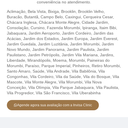
conveniência no atendimento.
Aclimação,
Bela Vista,
Bixiga,
Brooklin,
Brooklin Velho,
Buracão,
Butantã,
Campo Belo,
Caxingui,
Cerqueira Cesar,
Chácara Inglesa,
Chácara Monte Alegre,
Cidade Jardim,
Consolação,
Cursino,
Fazenda Morumbi,
Ipiranga,
Itaim Bibi,
Jabaquara,
Jardim Aeroporto,
Jardim Cordeiro,
Jardim das
Acácias,
Jardim dos Estados,
Jardim Europa,
Jardim Everest,
Jardim Guedala,
Jardim Luzitânia,
Jardim Morumbi,
Jardim
Novo Mundo,
Jardim Panorama,
Jardim Paulista,
Jardim
Paulistano,
Jardim Petrópolis,
Jardim Vila Mariana,
Jardins,
Liberdade,
Mirandópolis,
Moema,
Morumbi,
Paineiras do
Morumbi,
Paraíso,
Parque Imperial,
Pinheiros,
Retiro Morumbi,
Santo Amaro,
Saúde,
Vila Andrade,
Vila Babilônia,
Vila
Congonhas,
Vila Cordeiro,
Vila da Saúde,
Vila do Bosque,
Vila
Mascote,
Vila Monte Alegre,
Vila Morumbi,
Vila Nova
Conceição,
Vila Olímpia,
Vila Parque Jabaquara,
Vila Paulista,
Vila Progredior,
Vila São Francisco,
Vila Uberabinha
Agende agora sua avaliação com a Invisa Clinic