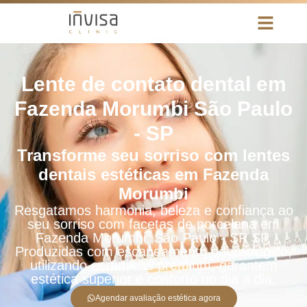
Lente de contato dental em
Fazenda Morumbi São Paulo
- SP
Transforme seu sorriso com lentes
dentais estéticas em Fazenda
Morumbi
Resgatamos harmonia, beleza e confiança ao
seu sorriso com facetas de porcelana em
Fazenda Morumbi, São Paulo - SP SP.
Produzidas com escaneamento odontológico,
utilizando cerâmicas premium, garantem
estética superior e conforto no dia a dia.
Agendar avaliação estética agora