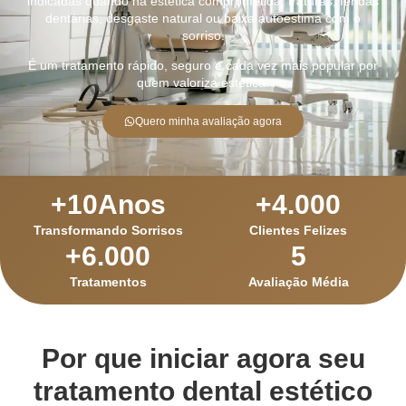
indicadas quando há estética comprometida, fraturas, fendas
dentárias, desgaste natural ou baixa autoestima com o
sorriso.
É um tratamento rápido, seguro e cada vez mais popular por
quem valoriza estética.
Quero minha avaliação agora
+
10
Anos
+
4.000
Transformando Sorrisos
Clientes Felizes
+
6.000
5
Tratamentos
Avaliação Média
Por que iniciar agora seu
tratamento dental estético