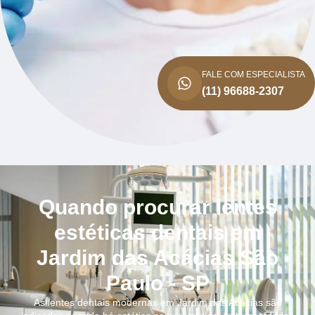
FALE COM ESPECIALISTA
(11) 96688-2307
Quando procurar lentes
estéticas dentais em
Jardim das Acácias São
Paulo - SP
As lentes dentais modernas em Jardim das Acácias são