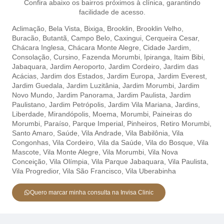
Confira abaixo os bairros próximos à clínica, garantindo
facilidade de acesso.
Aclimação,
Bela Vista,
Bixiga,
Brooklin,
Brooklin Velho,
Buracão,
Butantã,
Campo Belo,
Caxingui,
Cerqueira Cesar,
Chácara Inglesa,
Chácara Monte Alegre,
Cidade Jardim,
Consolação,
Cursino,
Fazenda Morumbi,
Ipiranga,
Itaim Bibi,
Jabaquara,
Jardim Aeroporto,
Jardim Cordeiro,
Jardim das
Acácias,
Jardim dos Estados,
Jardim Europa,
Jardim Everest,
Jardim Guedala,
Jardim Luzitânia,
Jardim Morumbi,
Jardim
Novo Mundo,
Jardim Panorama,
Jardim Paulista,
Jardim
Paulistano,
Jardim Petrópolis,
Jardim Vila Mariana,
Jardins,
Liberdade,
Mirandópolis,
Moema,
Morumbi,
Paineiras do
Morumbi,
Paraíso,
Parque Imperial,
Pinheiros,
Retiro Morumbi,
Santo Amaro,
Saúde,
Vila Andrade,
Vila Babilônia,
Vila
Congonhas,
Vila Cordeiro,
Vila da Saúde,
Vila do Bosque,
Vila
Mascote,
Vila Monte Alegre,
Vila Morumbi,
Vila Nova
Conceição,
Vila Olímpia,
Vila Parque Jabaquara,
Vila Paulista,
Vila Progredior,
Vila São Francisco,
Vila Uberabinha
Quero marcar minha consulta na Invisa Clinic