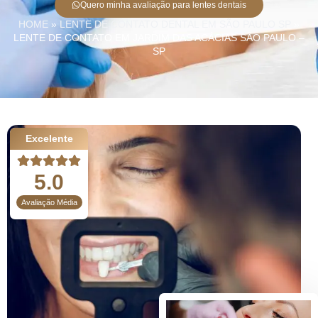
Quero minha avaliação para lentes dentais
HOME
»
LENTE DE CONTATO DENTAL EM SÃO PAULO SP
»
LENTE DE CONTATO EM JARDIM DAS ACÁCIAS SÃO PAULO –
SP
Excelente
5.0
Avaliação Média