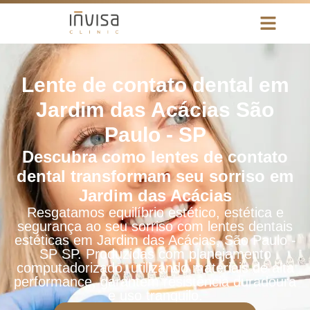
Lente de contato dental em
Jardim das Acácias São
Paulo - SP
Descubra como lentes de contato
dental transformam seu sorriso em
Jardim das Acácias
Resgatamos equilíbrio estético, estética e
segurança ao seu sorriso com lentes dentais
estéticas em Jardim das Acácias, São Paulo -
SP SP. Produzidas com planejamento
computadorizado, utilizando materiais de alta
performance, garantem resistência duradoura
e uso tranquilo.