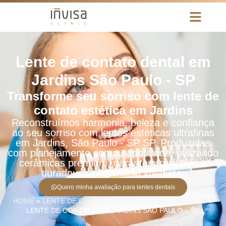
Lente de contato dental em
Jardins São Paulo - SP
Transforme seu sorriso com lente de
contato estética em Jardins
Reconstruímos harmonia, beleza e confiança
ao seu sorriso com lentes estéticas ultrafinas
em Jardins, São Paulo - SP SP. Produzidas
com planejamento computadorizado, utilizando
cerâmicas premium, garantem resistência
duradoura e harmonia imediata.
Quero minha avaliação para lentes dentais
HOME
»
LENTE DE CONTATO DENTAL EM SÃO PAULO SP
»
LENTE DE CONTATO EM JARDINS SÃO PAULO – SP