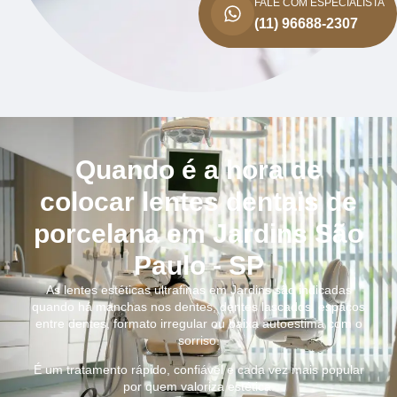
FALE COM ESPECIALISTA
(11) 96688-2307
Quando é a hora de
colocar lentes dentais de
porcelana em Jardins São
Paulo - SP
As lentes estéticas ultrafinas em Jardins são indicadas
quando há manchas nos dentes, dentes lascados, espaços
entre dentes, formato irregular ou baixa autoestima com o
sorriso.
É um tratamento rápido, confiável e cada vez mais popular
por quem valoriza estética.