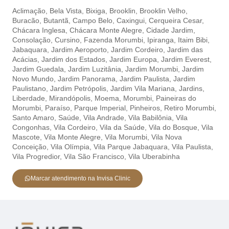
Aclimação,
Bela Vista,
Bixiga,
Brooklin,
Brooklin Velho,
Buracão,
Butantã,
Campo Belo,
Caxingui,
Cerqueira Cesar,
Chácara Inglesa,
Chácara Monte Alegre,
Cidade Jardim,
Consolação,
Cursino,
Fazenda Morumbi,
Ipiranga,
Itaim Bibi,
Jabaquara,
Jardim Aeroporto,
Jardim Cordeiro,
Jardim das
Acácias,
Jardim dos Estados,
Jardim Europa,
Jardim Everest,
Jardim Guedala,
Jardim Luzitânia,
Jardim Morumbi,
Jardim
Novo Mundo,
Jardim Panorama,
Jardim Paulista,
Jardim
Paulistano,
Jardim Petrópolis,
Jardim Vila Mariana,
Jardins,
Liberdade,
Mirandópolis,
Moema,
Morumbi,
Paineiras do
Morumbi,
Paraíso,
Parque Imperial,
Pinheiros,
Retiro Morumbi,
Santo Amaro,
Saúde,
Vila Andrade,
Vila Babilônia,
Vila
Congonhas,
Vila Cordeiro,
Vila da Saúde,
Vila do Bosque,
Vila
Mascote,
Vila Monte Alegre,
Vila Morumbi,
Vila Nova
Conceição,
Vila Olímpia,
Vila Parque Jabaquara,
Vila Paulista,
Vila Progredior,
Vila São Francisco,
Vila Uberabinha
Marcar atendimento na Invisa Clinic