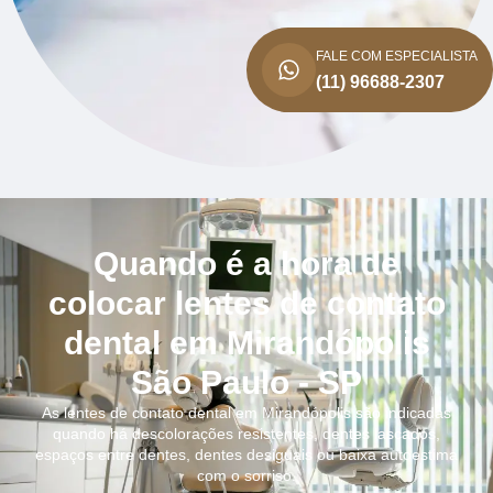
FALE COM ESPECIALISTA
(11) 96688-2307
Quando é a hora de
colocar lentes de contato
dental em Mirandópolis
São Paulo - SP
As lentes de contato dental em Mirandópolis são indicadas
quando há descolorações resistentes, dentes lascados,
espaços entre dentes, dentes desiguais ou baixa autoestima
com o sorriso.