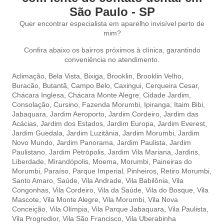
São Paulo - SP
Quer encontrar especialista em aparelho invisível perto de
mim?
Confira abaixo os bairros próximos à clínica, garantindo
conveniência no atendimento.
Aclimação,
Bela Vista,
Bixiga,
Brooklin,
Brooklin Velho,
Buracão,
Butantã,
Campo Belo,
Caxingui,
Cerqueira Cesar,
Chácara Inglesa,
Chácara Monte Alegre,
Cidade Jardim,
Consolação,
Cursino,
Fazenda Morumbi,
Ipiranga,
Itaim Bibi,
Jabaquara,
Jardim Aeroporto,
Jardim Cordeiro,
Jardim das
Acácias,
Jardim dos Estados,
Jardim Europa,
Jardim Everest,
Jardim Guedala,
Jardim Luzitânia,
Jardim Morumbi,
Jardim
Novo Mundo,
Jardim Panorama,
Jardim Paulista,
Jardim
Paulistano,
Jardim Petrópolis,
Jardim Vila Mariana,
Jardins,
Liberdade,
Mirandópolis,
Moema,
Morumbi,
Paineiras do
Morumbi,
Paraíso,
Parque Imperial,
Pinheiros,
Retiro Morumbi,
Santo Amaro,
Saúde,
Vila Andrade,
Vila Babilônia,
Vila
Congonhas,
Vila Cordeiro,
Vila da Saúde,
Vila do Bosque,
Vila
Mascote,
Vila Monte Alegre,
Vila Morumbi,
Vila Nova
Conceição,
Vila Olímpia,
Vila Parque Jabaquara,
Vila Paulista,
Vila Progredior,
Vila São Francisco,
Vila Uberabinha