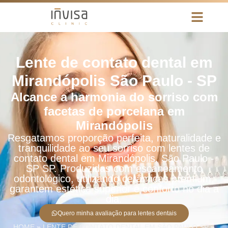
Lente de contato dental em
Mirandópolis São Paulo - SP
Alcance a harmonia do sorriso com
facetas de porcelana em
Mirandópolis
Resgatamos proporção perfeita, naturalidade e
tranquilidade ao seu sorriso com lentes de
contato dental em Mirandópolis, São Paulo -
SP SP. Produzidas com escaneamento
odontológico, utilizando cerâmicas premium,
garantem estética superior e conforto no dia a
dia.
Quero minha avaliação para lentes dentais
HOME
»
LENTE DE CONTATO DENTAL EM SÃO PAULO SP
»