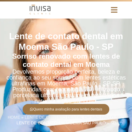
Lente de contato dental em
Moema São Paulo - SP
Sorriso renovado com lentes de
contato dental em Moema
Devolvemos proporção perfeita, beleza e
confiança ao seu sorriso com lentes estéticas
ultrafinas em Moema, São Paulo - SP SP.
Produzidas com tecnologia 3D, utilizando
porcelana ultrafina, garantem resultados
naturais e uso tranquilo.
Quero minha avaliação para lentes dentais
HOME
»
LENTE DE CONTATO DENTAL EM SÃO PAULO SP
»
LENTE DE CONTATO EM MOEMA SÃO PAULO – SP