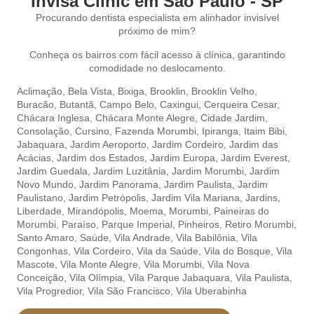
Invisa Clinic em São Paulo - SP
Procurando dentista especialista em alinhador invisível
próximo de mim?
Conheça os bairros com fácil acesso à clínica, garantindo
comodidade no deslocamento.
Aclimação,
Bela Vista,
Bixiga,
Brooklin,
Brooklin Velho,
Buracão,
Butantã,
Campo Belo,
Caxingui,
Cerqueira Cesar,
Chácara Inglesa,
Chácara Monte Alegre,
Cidade Jardim,
Consolação,
Cursino,
Fazenda Morumbi,
Ipiranga,
Itaim Bibi,
Jabaquara,
Jardim Aeroporto,
Jardim Cordeiro,
Jardim das
Acácias,
Jardim dos Estados,
Jardim Europa,
Jardim Everest,
Jardim Guedala,
Jardim Luzitânia,
Jardim Morumbi,
Jardim
Novo Mundo,
Jardim Panorama,
Jardim Paulista,
Jardim
Paulistano,
Jardim Petrópolis,
Jardim Vila Mariana,
Jardins,
Liberdade,
Mirandópolis,
Moema,
Morumbi,
Paineiras do
Morumbi,
Paraíso,
Parque Imperial,
Pinheiros,
Retiro Morumbi,
Santo Amaro,
Saúde,
Vila Andrade,
Vila Babilônia,
Vila
Congonhas,
Vila Cordeiro,
Vila da Saúde,
Vila do Bosque,
Vila
Mascote,
Vila Monte Alegre,
Vila Morumbi,
Vila Nova
Conceição,
Vila Olímpia,
Vila Parque Jabaquara,
Vila Paulista,
Vila Progredior,
Vila São Francisco,
Vila Uberabinha