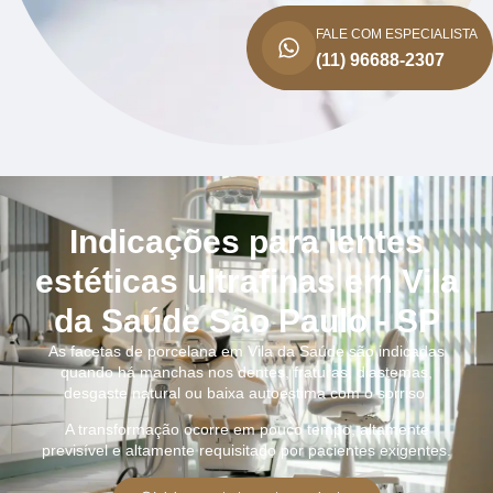
FALE COM ESPECIALISTA
(11) 96688-2307
Indicações para lentes
estéticas ultrafinas em Vila
da Saúde São Paulo - SP
As facetas de porcelana em Vila da Saúde são indicadas
quando há manchas nos dentes, fraturas, diastemas,
desgaste natural ou baixa autoestima com o sorriso.
A transformação ocorre em pouco tempo, altamente
previsível e altamente requisitado por pacientes exigentes.