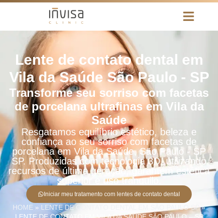
Lente de contato dental em
Vila da Saúde São Paulo - SP
Transforme seu sorriso com facetas
de porcelana ultrafinas em Vila da
Saúde
Resgatamos equilíbrio estético, beleza e
confiança ao seu sorriso com facetas de
porcelana em Vila da Saúde, São Paulo - SP
SP. Produzidas com tecnologia 3D, utilizando
recursos de última geração, garantem estética
superior e uso tranquilo.
Iniciar meu tratamento com lentes de contato dental
HOME
»
LENTE DE CONTATO DENTAL EM SÃO PAULO SP
»
LENTE DE CONTATO EM VILA DA SAÚDE SÃO PAULO – SP