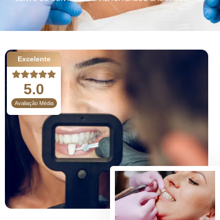
Excelente
5.0
Avaliação Média