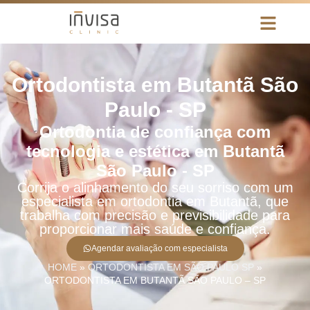
Ortodontista em Butantã São
Paulo - SP
Ortodontia de confiança com
tecnologia e estética em Butantã
São Paulo - SP
Corrija o alinhamento do seu sorriso com um
especialista em ortodontia em Butantã, que
trabalha com precisão e previsibilidade para
proporcionar mais saúde e confiança.
Agendar avaliação com especialista
HOME
»
ORTODONTISTA EM SÃO PAULO SP
»
ORTODONTISTA EM BUTANTÃ SÃO PAULO – SP