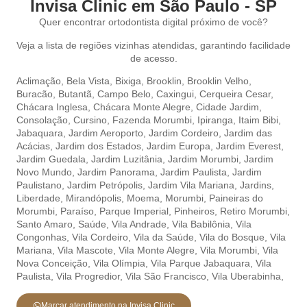
Invisa Clinic em São Paulo - SP
Quer encontrar ortodontista digital próximo de você?
Veja a lista de regiões vizinhas atendidas, garantindo facilidade
de acesso.
Aclimação
,
Bela Vista,
Bixiga,
Brooklin,
Brooklin Velho,
Buracão,
Butantã,
Campo Belo,
Caxingui,
Cerqueira Cesar,
Chácara Inglesa,
Chácara Monte Alegre,
Cidade Jardim,
Consolação,
Cursino,
Fazenda Morumbi,
Ipiranga,
Itaim Bibi,
Jabaquara,
Jardim Aeroporto,
Jardim Cordeiro,
Jardim das
Acácias,
Jardim dos Estados,
Jardim Europa,
Jardim Everest,
Jardim Guedala,
Jardim Luzitânia,
Jardim Morumbi,
Jardim
Novo Mundo,
Jardim Panorama,
Jardim Paulista,
Jardim
Paulistano,
Jardim Petrópolis,
Jardim Vila Mariana,
Jardins,
Liberdade,
Mirandópolis,
Moema,
Morumbi,
Paineiras do
Morumbi,
Paraíso,
Parque Imperial,
Pinheiros,
Retiro Morumbi,
Santo Amaro,
Saúde,
Vila Andrade,
Vila Babilônia,
Vila
Congonhas,
Vila Cordeiro,
Vila da Saúde,
Vila do Bosque,
Vila
Mariana,
Vila Mascote,
Vila Monte Alegre,
Vila Morumbi,
Vila
Nova Conceição,
Vila Olímpia,
Vila Parque Jabaquara,
Vila
Paulista,
Vila Progredior,
Vila São Francisco,
Vila Uberabinha,
Marcar atendimento na Invisa Clinic