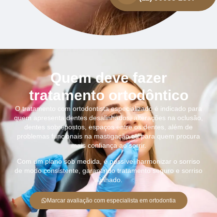
Quem deve fazer
tratamento ortodôntico
O tratamento com ortodontista especializado é indicado para
quem apresenta dentes desalinhados, alterações na oclusão,
dentes sobrepostos, espaços entre os dentes, além de
problemas funcionais na mastigação ou para quem procura
mais confiança ao sorrir.
Com um plano sob medida, é possível harmonizar o sorriso
de modo consistente, garantindo tratamento seguro e sorriso
alinhado.
Marcar avaliação com especialista em ortodontia