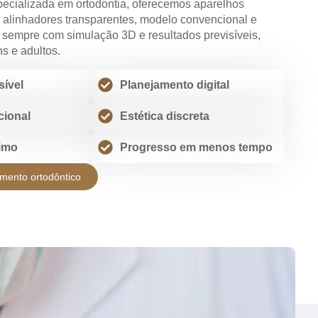
pecializada em ortodontia, oferecemos aparelhos
 alinhadores transparentes, modelo convencional e
, sempre com simulação 3D e resultados previsíveis,
s e adultos.
sível
Planejamento digital
cional
Estética discreta
imo
Progresso em menos tempo
mento ortodôntico