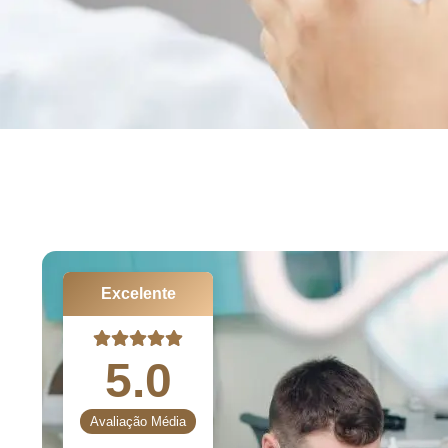
Excelente
5.0
Avaliação Média