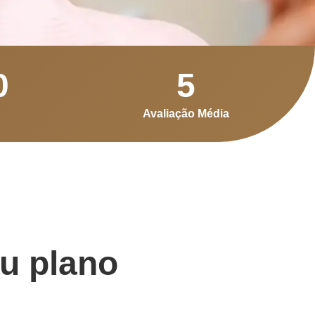
0
5
Avaliação Média
eu plano