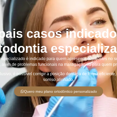
ipais casos indicado
todontia especializ
 especializado é indicado para quem apresenta desajustes no so
o, além de problemas funcionais na mastigação ou para quem pro
o, é possível corrigir a posição dentária de forma eficiente,
sorriso alinhado.
Quero meu plano ortodôntico personalizado