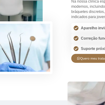
Na nossa clínica es
modernos, incluindo
bráquetes discretos
indicados para joven
Aparelho invi
Correção fun
Suporte próx
Quero meu trata