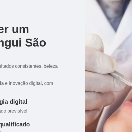
er um
ngui São
ltados consistentes, beleza
ia e inovação digital, com
ia digital
do previsível.
qualificado