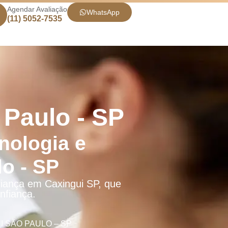
Agendar Avaliação
WhatsApp
(11) 5052-7535
 Paulo - SP
nologia e
o - SP
fiança em Caxingui SP, que
nfiança.
 SÃO PAULO – SP