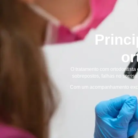
Princ
or
O tratamento com ortodontista
sobrepostos, falhas no sorris
Com um acompanhamento exclusiv