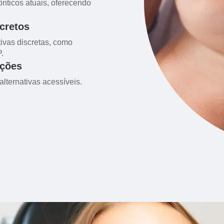
ônticos atuais, oferecendo
cretos
ivas discretas, como
.
ições
lternativas acessíveis.