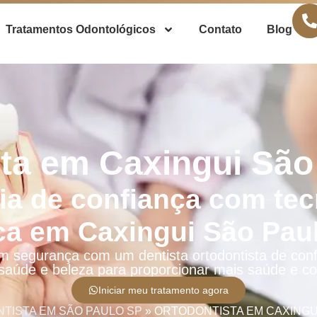
Tratamentos Odontológicos
Contato
Blog
ta em Caxingui São
ia de confiança com tec
ica em Caxingui São Paul
m segurança com um dentista ortodontista de con
 saúde e beleza para proporcionar mais saúde e co
Iniciar meu tratamento agora
TISTA EM SÃO PAULO SP
»
ORTODONTISTA EM CAXINGUI