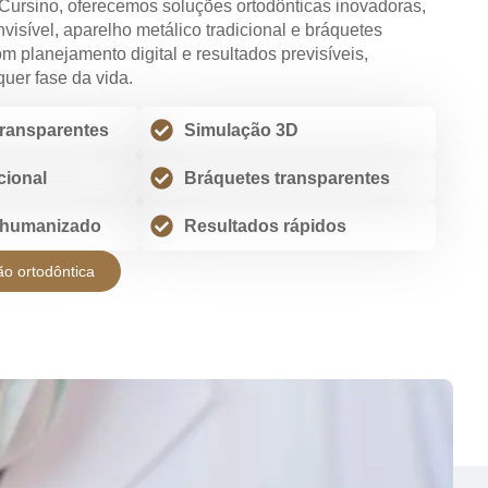
 Cursino, oferecemos soluções ortodônticas inovadoras,
nvisível, aparelho metálico tradicional e bráquetes
m planejamento digital e resultados previsíveis,
uer fase da vida.
transparentes
Simulação 3D
cional
Bráquetes transparentes
 humanizado
Resultados rápidos
ão ortodôntica