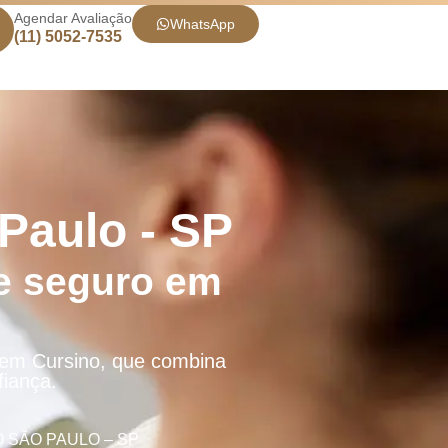
Agendar Avaliação
WhatsApp
(11) 5052-7535
Paulo - SP
e seguro em
 em Cursino, que combina
fiança.
 SÃO PAULO – SP