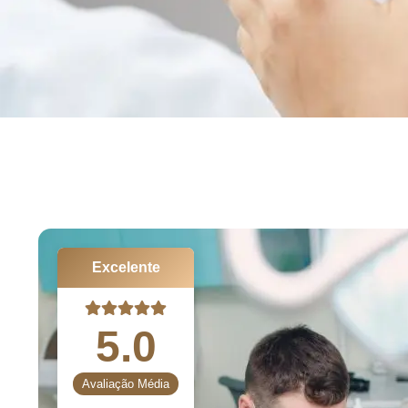
Excelente
5.0
Avaliação Média