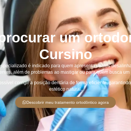
rocurar um ortodo
Cursino
 especializado é indicado para quem apresenta dentes desalinh
entes, além de problemas ao mastigar ou para quem busca um s
ível corrigir a posição dentária de forma eficiente, garantindo 
estético natural.
Descobrir meu tratamento ortodôntico agora