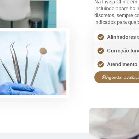
Na Invisa Clinic em
incluindo aparelho i
discretos, sempre co
indicados para qualq
Alinhadores 
Correção fun
Atendimento
Agendar avaliaç