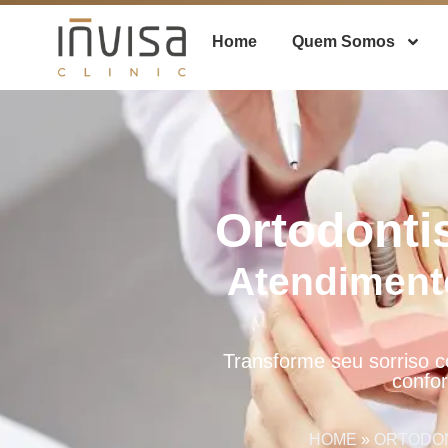
Home
Quem Somos
Ortodonti
Atendiment
Transforme seu sorriso 
confor
HOME
»
ORTODON