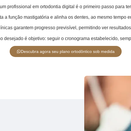
um profissional em ortodontia digital é o primeiro passo para te
sta a função mastigatória e alinha os dentes, ao mesmo tempo e
ínicas garantem progresso previsível, permitindo ver resultados
iso desejado é objetivo: seguir o cronograma estabelecido, sem
Descubra agora seu plano ortodôntico sob medida