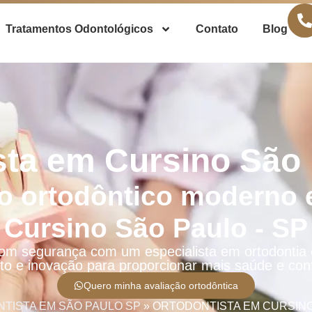
Tratamentos Odontológicos
Contato
Blog
sta em Cursino São 
o ortodôntico moderno 
Cursino São Paulo - SP
com segurança com um especialista em ortodontia
to e inovação para proporcionar mais saúde e con
Quero minha avaliação ortodôntica
TISTA EM SÃO PAULO SP
»
ORTODONTISTA EM CURSINO