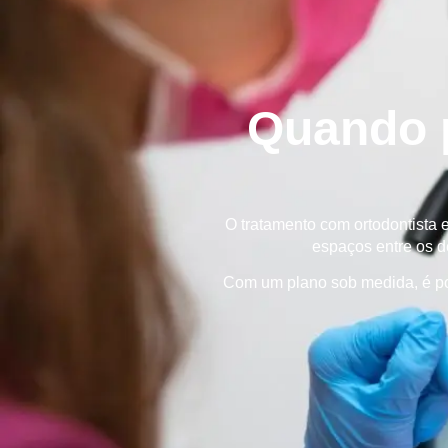
Quando p
O tratamento com ortodontista
espaços entre os d
Com um plano sob medida, é poss