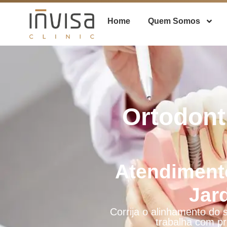
Home
Quem Somos
Ortodont
Atendiment
Jar
Corrija o alinhamento do 
trabalha com pr