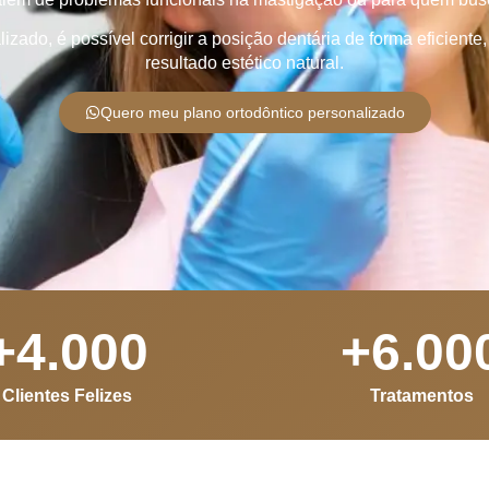
ado, é possível corrigir a posição dentária de forma eficiente,
resultado estético natural.
Quero meu plano ortodôntico personalizado
+
4.000
+
6.00
Clientes Felizes
Tratamentos