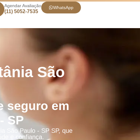
Agendar Avaliação
WhatsApp
(11) 5052-7535
tânia São
e seguro em
- SP
nia São Paulo - SP SP, que
úde e confiança.