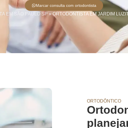
Marcar consulta com ortodontista
A EM SÃO PAULO SP
»
ORTODONTISTA EM JARDIM LUZIT
ORTODÔNTICO
Ortodo
planeja