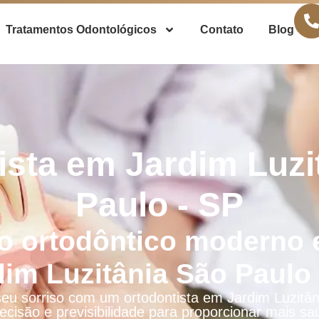
Tratamentos Odontológicos
Contato
Blog
ista em Jardim Luzi
Paulo - SP
o ortodôntico moderno 
dim Luzitânia São Paulo 
seu sorriso com um ortodontista em Jardim Luzitâ
ecisão e previsibilidade para proporcionar mais sa