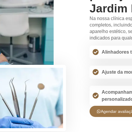
Jardim 
Na nossa clínica es
completos, incluind
aparelho estético, s
indicados para qualq
Alinhadores 
Ajuste da mo
Acompanham
personalizad
Agendar avaliaç