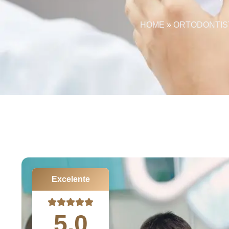
HOME
»
ORTODONTIST
Excelente
5.0