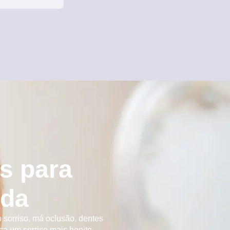
s para
ada
 sorriso, má oclusão, dentes
a um sorriso mais bonito.