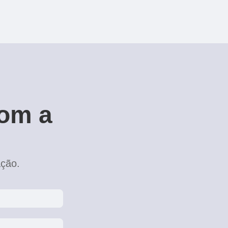
com a
ação.