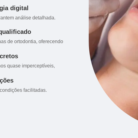
ia digital
rantem análise detalhada.
qualificado
nas de ortodontia, oferecendo
cretos
os quase imperceptíveis,
ições
ondições facilitadas.