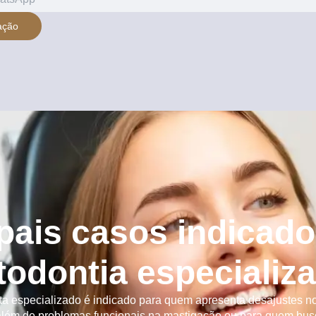
ação
ipais casos indicado
todontia especializ
ta especializado é indicado para quem apresenta desajustes no
além de problemas funcionais na mastigação ou para quem busc