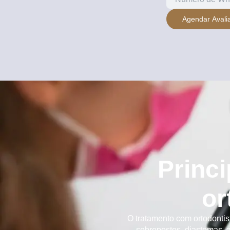
Agendar Avali
Princ
or
O tratamento com ortodontis
sobrepostos, diastemas, 