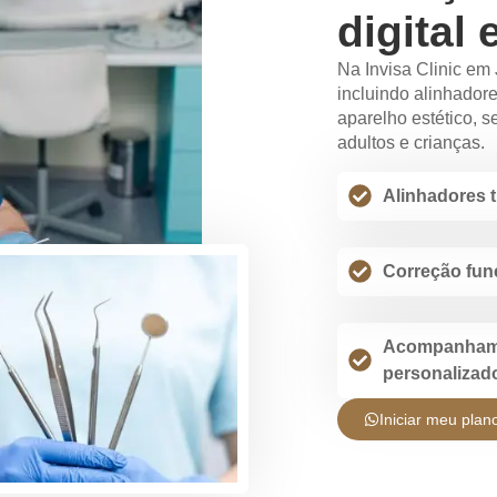
digital 
Na Invisa Clinic em
incluindo alinhadore
aparelho estético, 
adultos e crianças.
Alinhadores 
Correção fun
Acompanham
personalizad
Iniciar meu plan