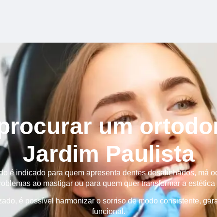
rocurar um ortodo
Jardim Paulista
ado é indicado para quem apresenta dentes desalinhados, má o
oblemas ao mastigar ou para quem quer transformar a estética 
ado, é possível harmonizar o sorriso de modo consistente, gara
funcional.