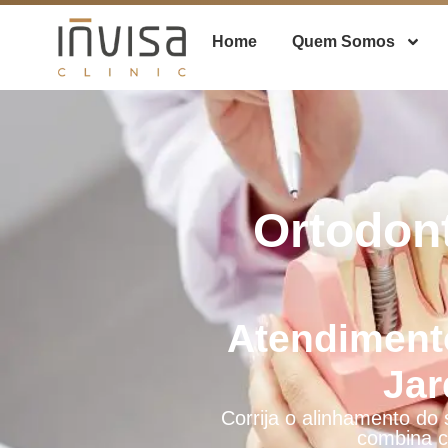
Home
Quem Somos
Ortodont
Atendiment
Jar
Corrija o alinhamento do
combina c