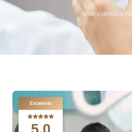
HOME
»
ORTODONTIS
Excelente
5.0