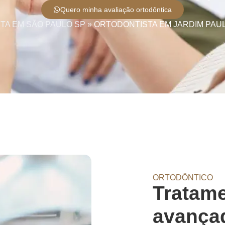
Quero minha avaliação ortodôntica
TA EM SÃO PAULO SP
»
ORTODONTISTA EM JARDIM PAUL
ORTODÔNTICO
Tratame
avança