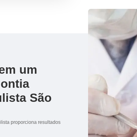
r em um
dontia
lista São
ista proporciona resultados