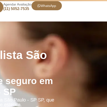
Agendar Avaliação
WhatsApp
(11) 5052-7535
lista São
e seguro em
- SP
ta São Paulo - SP SP, que
 estética.