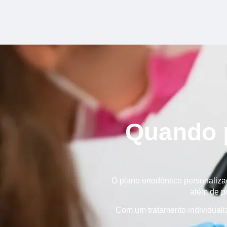
Quando p
O plano ortodôntico personaliz
além de pr
Com um tratamento individualiz