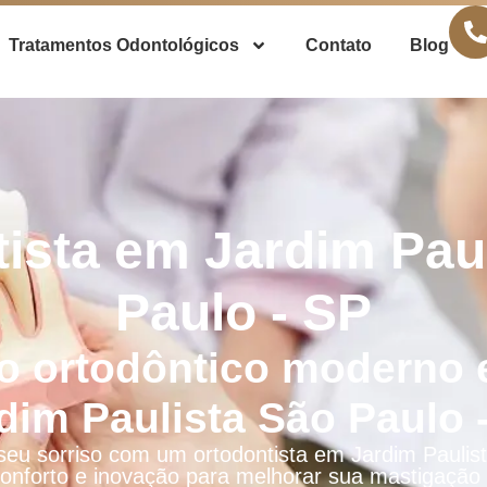
Tratamentos Odontológicos
Contato
Blog
ista em Jardim Pau
Paulo - SP
o ortodôntico moderno 
dim Paulista São Paulo 
 seu sorriso com um ortodontista em Jardim Paulis
onforto e inovação para melhorar sua mastigação e