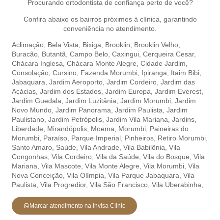
Procurando ortodontista de confiança perto de você?
Confira abaixo os bairros próximos à clínica, garantindo
conveniência no atendimento.
Aclimação
,
Bela Vista,
Bixiga,
Brooklin,
Brooklin Velho,
Buracão,
Butantã,
Campo Belo,
Caxingui,
Cerqueira Cesar,
Chácara Inglesa,
Chácara Monte Alegre,
Cidade Jardim,
Consolação,
Cursino,
Fazenda Morumbi,
Ipiranga,
Itaim Bibi,
Jabaquara,
Jardim Aeroporto,
Jardim Cordeiro,
Jardim das
Acácias,
Jardim dos Estados,
Jardim Europa,
Jardim Everest,
Jardim Guedala,
Jardim Luzitânia,
Jardim Morumbi,
Jardim
Novo Mundo,
Jardim Panorama,
Jardim Paulista,
Jardim
Paulistano,
Jardim Petrópolis,
Jardim Vila Mariana,
Jardins,
Liberdade,
Mirandópolis,
Moema,
Morumbi,
Paineiras do
Morumbi,
Paraíso,
Parque Imperial,
Pinheiros,
Retiro Morumbi,
Santo Amaro,
Saúde,
Vila Andrade,
Vila Babilônia,
Vila
Congonhas,
Vila Cordeiro,
Vila da Saúde,
Vila do Bosque,
Vila
Mariana,
Vila Mascote,
Vila Monte Alegre,
Vila Morumbi,
Vila
Nova Conceição,
Vila Olímpia,
Vila Parque Jabaquara,
Vila
Paulista,
Vila Progredior,
Vila São Francisco,
Vila Uberabinha,
Marcar atendimento na Invisa Clinic