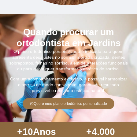
Quando procurar um
ortodontista em Jardins
O plano ortodôntico personalizado é indicado para quem
apresenta desajustes no sorriso, mordida cruzada, dentes
sobrepostos, falhas no sorriso, além de alterações funcionais
ou para quem quer transformar a estética do sorriso.
Com um acompanhamento exclusivo, é possível harmonizar
o sorriso de modo consistente, garantindo resultado
previsível e resultado estético natural.
Quero meu plano ortodôntico personalizado
+
10
Anos
+
4.000