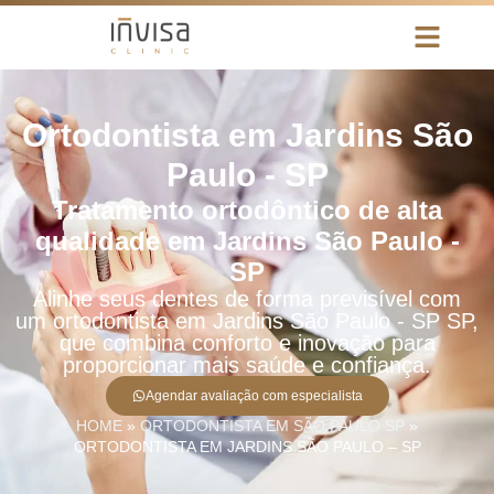
Ortodontista em Jardins São
Paulo - SP
Tratamento ortodôntico de alta
qualidade em Jardins São Paulo -
SP
Alinhe seus dentes de forma previsível com
um ortodontista em Jardins São Paulo - SP SP,
que combina conforto e inovação para
proporcionar mais saúde e confiança.
Agendar avaliação com especialista
HOME
»
ORTODONTISTA EM SÃO PAULO SP
»
ORTODONTISTA EM JARDINS SÃO PAULO – SP