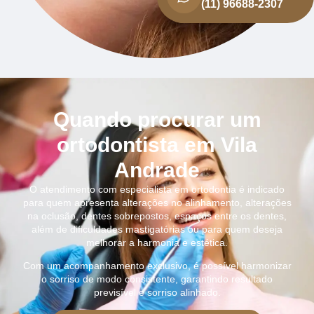
(11) 96688-2307
Quando procurar um
ortodontista em Vila
Andrade
O atendimento com especialista em ortodontia é indicado
para quem apresenta alterações no alinhamento, alterações
na oclusão, dentes sobrepostos, espaços entre os dentes,
além de dificuldades mastigatórias ou para quem deseja
melhorar a harmonia e estética.
Com um acompanhamento exclusivo, é possível harmonizar
o sorriso de modo consistente, garantindo resultado
previsível e sorriso alinhado.