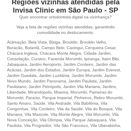
Regiões vizinhas atendidas pela
Invisa Clinic em São Paulo - SP
Quer encontrar ortodontista digital na vizinhança?
Veja a lista de regiões vizinhas atendidas, garantindo
comodidade no deslocamento.
Aclimação
,
Bela Vista,
Bixiga,
Brooklin,
Brooklin Velho,
Buracão,
Butantã,
Campo Belo,
Caxingui,
Cerqueira Cesar,
Chácara Inglesa,
Chácara Monte Alegre,
Cidade Jardim,
Consolação,
Cursino,
Fazenda Morumbi,
Ipiranga,
Itaim Bibi,
Jabaquara,
Jardim Aeroporto,
Jardim Cordeiro,
Jardim das
Acácias,
Jardim dos Estados,
Jardim Europa,
Jardim Everest,
Jardim Guedala,
Jardim Luzitânia,
Jardim Morumbi,
Jardim
Novo Mundo,
Jardim Panorama,
Jardim Paulista,
Jardim
Paulistano,
Jardim Petrópolis,
Jardim Vila Mariana,
Jardins,
Liberdade,
Mirandópolis,
Moema,
Morumbi,
Paineiras do
Morumbi,
Paraíso,
Parque Imperial,
Pinheiros,
Retiro Morumbi,
Santo Amaro,
Saúde,
Vila Andrade,
Vila Babilônia,
Vila
Congonhas,
Vila Cordeiro,
Vila da Saúde,
Vila do Bosque,
Vila
Mariana,
Vila Mascote,
Vila Monte Alegre,
Vila Morumbi,
Vila
Nova Conceição,
Vila Olímpia,
Vila Parque Jabaquara,
Vila
Paulista,
Vila Progredior,
Vila São Francisco,
Vila Uberabinha,