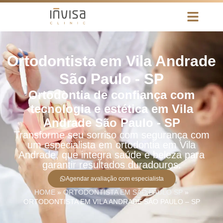
Ortodontista em Vila Andrade
São Paulo - SP
Ortodontia de confiança com
tecnologia e estética em Vila
Andrade São Paulo - SP
Transforme seu sorriso com segurança com
um especialista em ortodontia em Vila
Andrade, que integra saúde e beleza para
garantir resultados duradouros.
Agendar avaliação com especialista
HOME
»
ORTODONTISTA EM SÃO PAULO SP
»
ORTODONTISTA EM VILA ANDRADE SÃO PAULO – SP