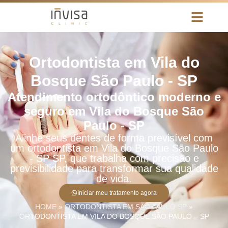
Ortodontista em Vila do
Bosque São Paulo - SP
Atendimento ortodôntico moderno e
seguro em Vila do Bosque São
Paulo - SP
Alinhe seus dentes de forma previsível com
um ortodontista em Vila do Bosque São Paulo
- SP SP, que trabalha com precisão e
previsibilidade para transformar sua qualidade
de vida.
Iniciar meu tratamento agora
HOME
»
ORTODONTISTA EM SÃO PAULO SP
»
ORTODONTISTA EM VILA DO BOSQUE SÃO PAULO – SP