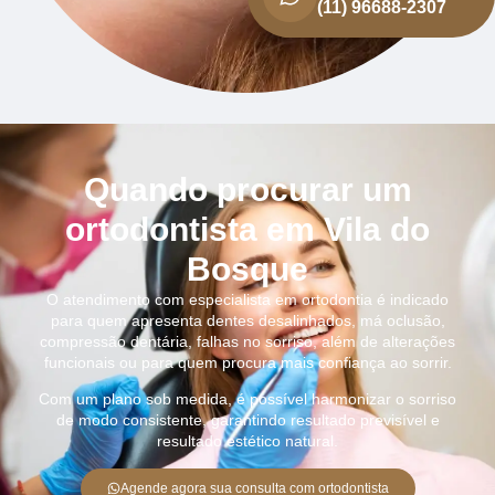
(11) 96688-2307
Quando procurar um
ortodontista em Vila do
Bosque
O atendimento com especialista em ortodontia é indicado
para quem apresenta dentes desalinhados, má oclusão,
compressão dentária, falhas no sorriso, além de alterações
funcionais ou para quem procura mais confiança ao sorrir.
Com um plano sob medida, é possível harmonizar o sorriso
de modo consistente, garantindo resultado previsível e
resultado estético natural.
Agende agora sua consulta com ortodontista