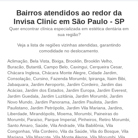
Bairros atendidos ao redor da
Invisa Clinic em São Paulo - SP
Quer encontrar clínica especializada em estética dentária em
sua região?
Veja a lista de regiões vizinhas atendidas, garantindo
comodidade no deslocamento.
Aclimação
,
Bela Vista,
Bixiga,
Brooklin,
Brooklin Velho,
Buracão,
Butantã,
Campo Belo,
Caxingui,
Cerqueira Cesar,
Chácara Inglesa,
Chácara Monte Alegre,
Cidade Jardim,
Consolação,
Cursino,
Fazenda Morumbi,
Ipiranga,
Itaim Bibi,
Jabaquara,
Jardim Aeroporto,
Jardim Cordeiro,
Jardim das
Acácias,
Jardim dos Estados,
Jardim Europa,
Jardim Everest,
Jardim Guedala,
Jardim Luzitânia,
Jardim Morumbi,
Jardim
Novo Mundo,
Jardim Panorama,
Jardim Paulista,
Jardim
Paulistano,
Jardim Petrópolis,
Jardim Vila Mariana,
Jardins,
Liberdade,
Mirandópolis,
Moema,
Morumbi,
Paineiras do
Morumbi,
Paraíso,
Parque Imperial,
Pinheiros,
Retiro Morumbi,
Santo Amaro,
Saúde,
Vila Andrade,
Vila Babilônia,
Vila
Congonhas,
Vila Cordeiro,
Vila da Saúde,
Vila do Bosque,
Vila
Mariana,
Vila Mascote,
Vila Monte Alegre,
Vila Morumbi,
Vila