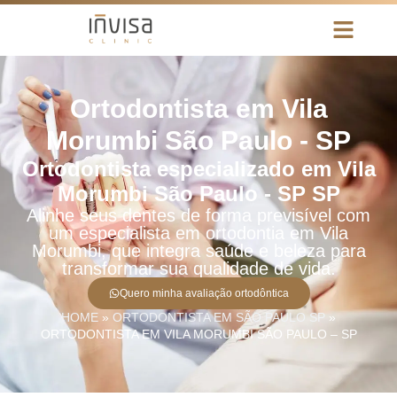
Ortodontista em Vila
Morumbi São Paulo - SP
Ortodontista especializado em Vila
Morumbi São Paulo - SP SP
Alinhe seus dentes de forma previsível com
um especialista em ortodontia em Vila
Morumbi, que integra saúde e beleza para
transformar sua qualidade de vida.
Quero minha avaliação ortodôntica
HOME
»
ORTODONTISTA EM SÃO PAULO SP
»
ORTODONTISTA EM VILA MORUMBI SÃO PAULO – SP