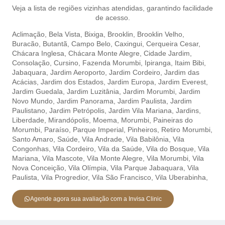
Veja a lista de regiões vizinhas atendidas, garantindo facilidade
de acesso.
Aclimação
,
Bela Vista,
Bixiga,
Brooklin,
Brooklin Velho,
Buracão,
Butantã,
Campo Belo,
Caxingui,
Cerqueira Cesar,
Chácara Inglesa,
Chácara Monte Alegre,
Cidade Jardim,
Consolação,
Cursino,
Fazenda Morumbi,
Ipiranga,
Itaim Bibi,
Jabaquara,
Jardim Aeroporto,
Jardim Cordeiro,
Jardim das
Acácias,
Jardim dos Estados,
Jardim Europa,
Jardim Everest,
Jardim Guedala,
Jardim Luzitânia,
Jardim Morumbi,
Jardim
Novo Mundo,
Jardim Panorama,
Jardim Paulista,
Jardim
Paulistano,
Jardim Petrópolis,
Jardim Vila Mariana,
Jardins,
Liberdade,
Mirandópolis,
Moema,
Morumbi,
Paineiras do
Morumbi,
Paraíso,
Parque Imperial,
Pinheiros,
Retiro Morumbi,
Santo Amaro,
Saúde,
Vila Andrade,
Vila Babilônia,
Vila
Congonhas,
Vila Cordeiro,
Vila da Saúde,
Vila do Bosque,
Vila
Mariana,
Vila Mascote,
Vila Monte Alegre,
Vila Morumbi,
Vila
Nova Conceição,
Vila Olímpia,
Vila Parque Jabaquara,
Vila
Paulista,
Vila Progredior,
Vila São Francisco,
Vila Uberabinha,
Agende agora sua avaliação com a Invisa Clinic