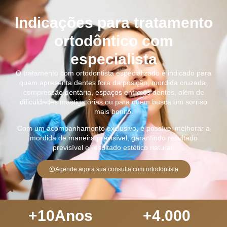
Indicações para tratamento
ortodôntico com
especialista
O tratamento com ortodontista especializado é indicado para
quem apresenta dentes fora da posição, mordida cruzada,
compressão dentária, espaços entre os dentes, além de
dificuldades mastigatórias ou para quem busca um sorriso
mais bonito.
Com um acompanhamento exclusivo, é possível melhorar a
mordida de maneira previsível, garantindo resultado
previsível e resultado estético natural.
Agende agora sua consulta com ortodontista
+
10
Anos
+
4.000