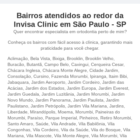
Bairros atendidos ao redor da
Invisa Clinic em São Paulo - SP
Quer encontrar especialista em ortodontia perto de mim?
Conheça os bairros com fácil acesso à clínica, garantindo mais
praticidade para você chegar.
Aclimação
,
Bela Vista,
Bixiga,
Brooklin,
Brooklin Velho,
Buracão,
Butantã,
Campo Belo,
Caxingui,
Cerqueira Cesar,
Chácara Inglesa,
Chácara Monte Alegre,
Cidade Jardim,
Consolação,
Cursino,
Fazenda Morumbi,
Ipiranga,
Itaim Bibi,
Jabaquara,
Jardim Aeroporto,
Jardim Cordeiro,
Jardim das
Acácias,
Jardim dos Estados,
Jardim Europa,
Jardim Everest,
Jardim Guedala,
Jardim Luzitânia,
Jardim Morumbi,
Jardim
Novo Mundo,
Jardim Panorama,
Jardim Paulista,
Jardim
Paulistano,
Jardim Petrópolis,
Jardim Vila Mariana,
Jardins,
Liberdade,
Mirandópolis,
Moema,
Morumbi,
Paineiras do
Morumbi,
Paraíso,
Parque Imperial,
Pinheiros,
Retiro Morumbi,
Santo Amaro,
Saúde,
Vila Andrade,
Vila Babilônia,
Vila
Congonhas,
Vila Cordeiro,
Vila da Saúde,
Vila do Bosque,
Vila
Mariana,
Vila Mascote,
Vila Monte Alegre,
Vila Morumbi,
Vila