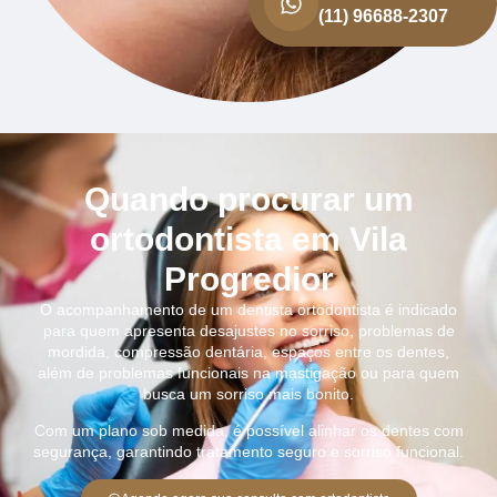
(11) 96688-2307
Quando procurar um
ortodontista em Vila
Progredior
O acompanhamento de um dentista ortodontista é indicado
para quem apresenta desajustes no sorriso, problemas de
mordida, compressão dentária, espaços entre os dentes,
além de problemas funcionais na mastigação ou para quem
busca um sorriso mais bonito.
Com um plano sob medida, é possível alinhar os dentes com
segurança, garantindo tratamento seguro e sorriso funcional.