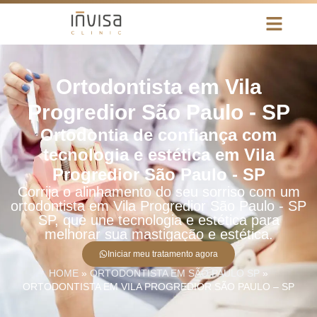
Ortodontista em Vila
Progredior São Paulo - SP
Ortodontia de confiança com
tecnologia e estética em Vila
Progredior São Paulo - SP
Corrija o alinhamento do seu sorriso com um
ortodontista em Vila Progredior São Paulo - SP
SP, que une tecnologia e estética para
melhorar sua mastigação e estética.
Iniciar meu tratamento agora
HOME
»
ORTODONTISTA EM SÃO PAULO SP
»
ORTODONTISTA EM VILA PROGREDIOR SÃO PAULO – SP