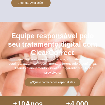
Agendar Avaliação
Equipe responsável pelo
seu tratamento digital com
ClearCorrect
Equipe clínica altamente preparada, com atenção aos
detalhes, atuam com acolhimento diferenciado e confiança,
utilizando planejamento virtual para garantir resultados
previsíveis.
Quero conhecer os especialistas
+
10
Anos
+
4.000