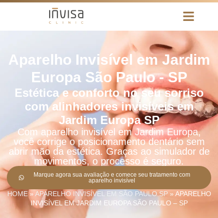
Aparelho Invisível em Jardim
Europa São Paulo - SP
Estética e conforto no seu sorriso
com alinhadores invisíveis em
Jardim Europa SP
Com aparelho invisível em Jardim Europa,
você corrige o posicionamento dentário sem
abrir mão da estética. Graças ao simulador de
movimentos, o processo é seguro.
Marque agora sua avaliação e comece seu tratamento com
aparelho invisível
HOME
»
APARELHO INVISÍVEL EM SÃO PAULO SP
»
APARELHO
INVISÍVEL EM JARDIM EUROPA SÃO PAULO – SP