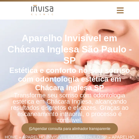
Aparelho Invisível em
Chácara Inglesa São Paulo -
SP
Estética e conforto no seu sorriso
com odontologia estética em
Chácara Inglesa SP
Transforme seu sorriso com odontologia
estética em Chácara Inglesa, alcançando
resultados discretos e eficazes. Graças ao
escaneamento intraoral, o processo é
confiável.
Agendar consulta para alinhador transparente
HOME
»
APARELHO INVISÍVEL EM SÃO PAULO SP
»
APARELHO