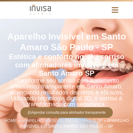
Aparelho Invisível em Santo
Amaro São Paulo - SP
Estética e conforto no seu sorriso
com alinhadores invisíveis em
Santo Amaro SP
Transforme seu sorriso com tratamento
ortodôntico transparente em Santo Amaro,
alcançando resultados discretos e eficazes.
Utilizando tecnologia digital 3D, o sorriso é
transformado com segurança.
Agendar consulta para alinhador transparente
HOME
»
APARELHO INVISÍVEL EM SÃO PAULO SP
»
APARELHO
INVISÍVEL EM SANTO AMARO SÃO PAULO – SP