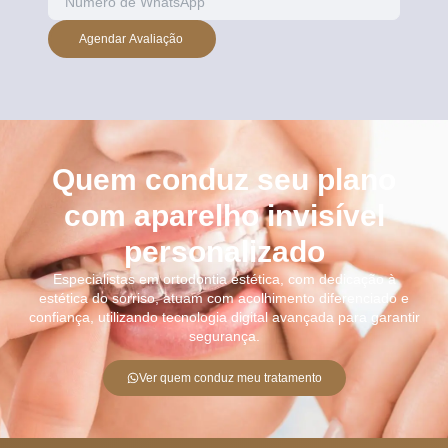
Agendar Avaliação
Quem conduz seu plano
com aparelho invisível
personalizado
Especialistas em ortodontia estética, com dedicação à
estética do sorriso, atuam com acolhimento diferenciado e
confiança, utilizando tecnologia digital avançada para garantir
segurança.
Ver quem conduz meu tratamento