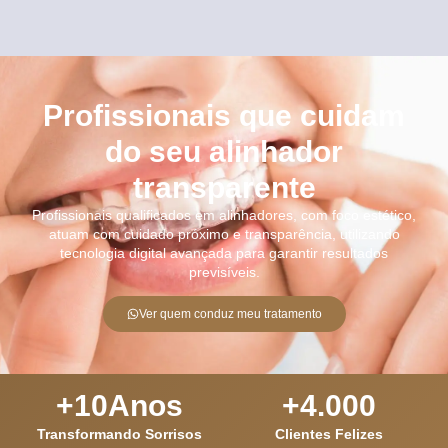
Profissionais que cuidam
do seu alinhador
transparente
Profissionais qualificados em alinhadores, com foco estético,
atuam com cuidado próximo e transparência, utilizando
tecnologia digital avançada para garantir resultados
previsíveis.
Ver quem conduz meu tratamento
+
10
Anos
+
4.000
Transformando Sorrisos
Clientes Felizes