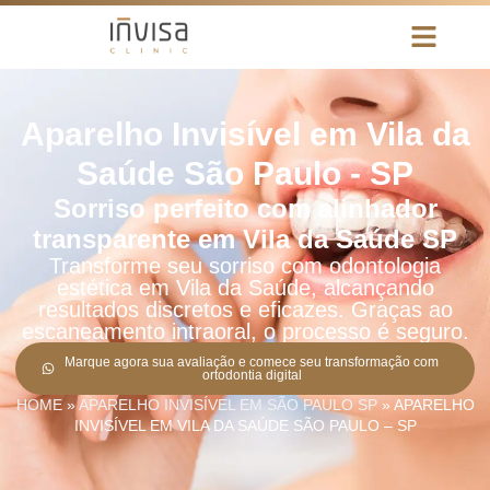
Aparelho Invisível em Vila da
Saúde São Paulo - SP
Sorriso perfeito com alinhador
transparente em Vila da Saúde SP
Transforme seu sorriso com odontologia
estética em Vila da Saúde, alcançando
resultados discretos e eficazes. Graças ao
escaneamento intraoral, o processo é seguro.
Marque agora sua avaliação e comece seu transformação com
ortodontia digital
HOME
»
APARELHO INVISÍVEL EM SÃO PAULO SP
»
APARELHO
INVISÍVEL EM VILA DA SAÚDE SÃO PAULO – SP