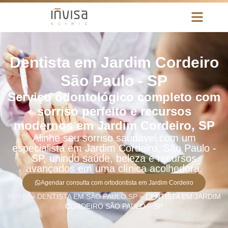
Dentista em Jardim Cordeiro
São Paulo - SP
Serviço odontológico completo com
sorriso perfeito e recursos
modernos em Jardim Cordeiro, SP
Alinhe seu sorriso saudável com um
especialista em Jardim Cordeiro, São Paulo -
SP, unindo saúde, beleza e recursos
avançados em uma clínica acolhedora.
Agendar consulta com ortodontista em Jardim Cordeiro
HOME
»
DENTISTA EM SÃO PAULO SP
»
DENTISTA EM JARDIM
CORDEIRO SÃO PAULO – SP