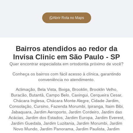
Abrir Rota no Maps
Bairros atendidos ao redor da
Invisa Clinic em São Paulo - SP
Quer encontrar especialista em ortodontia próximo de você?
Conheça os bairros com fácil acesso à clínica, garantindo
conveniência no atendimento.
Aclimação
,
Bela Vista,
Bixiga,
Brooklin,
Brooklin Velho,
Buracão,
Butantâ,
Campo Belo,
Caxingui,
Cerqueira Cesar,
Chácara Inglesa,
Chácara Monte Alegre,
Cidade Jardim,
Consolação,
Cursino,
Fazenda Morumbi,
Ipiranga,
Itaim Bibi,
Jabaquara,
Jardim Aeroporto,
Jardim Cordeiro,
Jardim das
Acácias,
Jardim dos Estados,
Jardim Europa,
Jardim Everest,
Jardim Guedala,
Jardim Luzitania,
Jardim Morumbi,
Jardim
Novo Mundo,
Jardim Panorama,
Jardim Paulista,
Jardim