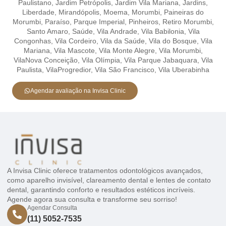
Paulistano,
Jardim Petrópolis,
Jardim Vila Mariana,
Jardins,
Liberdade,
Mirandópolis,
Moema,
Morumbi,
Paineiras do
Morumbi,
Paraíso,
Parque Imperial,
Pinheiros,
Retiro Morumbi,
Santo Amaro,
Saúde,
Vila Andrade,
Vila Babilonia,
Vila
Congonhas,
Vila Cordeiro,
Vila da Saúde,
Vila do Bosque,
Vila
Mariana,
Vila Mascote,
Vila Monte Alegre,
Vila Morumbi,
VilaNova Conceição,
Vila Olímpia,
Vila Parque Jabaquara,
Vila
Paulista,
VilaProgredior,
Vila São Francisco,
Vila Uberabinha
Agendar avaliação na Invisa Clinic
A Invisa Clinic oferece tratamentos odontológicos avançados,
como aparelho invisível, clareamento dental e lentes de contato
dental, garantindo conforto e resultados estéticos incríveis.
Agende agora sua consulta e transforme seu sorriso!
Agendar Consulta
(11) 5052-7535