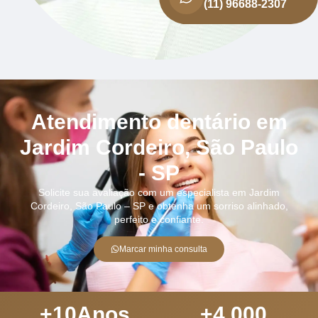
(11) 96688-2307
Atendimento dentário em
Jardim Cordeiro, São Paulo
- SP
Solicite sua avaliação com um especialista em Jardim
Cordeiro, São Paulo – SP e obtenha um sorriso alinhado,
perfeito e confiante.
Marcar minha consulta
+
10
Anos
+
4.000